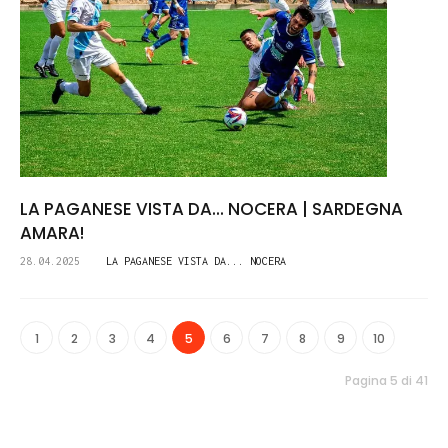
LA PAGANESE VISTA DA... NOCERA | SARDEGNA
AMARA!
28.04.2025
LA PAGANESE VISTA DA... NOCERA
1
2
3
4
5
6
7
8
9
10
Pagina 5 di 41