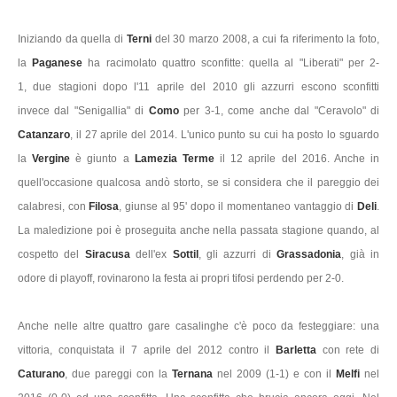
Iniziando da quella di
Terni
del 30 marzo 2008, a cui fa riferimento la foto,
la
Paganese
ha racimolato quattro sconfitte: quella al "Liberati" per 2-
1, due stagioni dopo l'11 aprile del 2010 gli azzurri escono sconfitti
invece dal "Senigallia" di
Como
per 3-1, come anche dal "Ceravolo" di
Catanzaro
, il 27 aprile del 2014. L'unico punto su cui ha posto lo sguardo
la
Vergine
è giunto a
Lamezia Terme
il 12 aprile del 2016. Anche in
quell'occasione qualcosa andò storto, se si considera che il pareggio dei
calabresi, con
Filosa
, giunse al 95' dopo il momentaneo vantaggio di
Deli
.
La maledizione poi è proseguita anche nella passata stagione quando, al
cospetto del
Siracusa
dell'ex
Sottil
, gli azzurri di
Grassadonia
, già in
odore di playoff, rovinarono la festa ai propri tifosi perdendo per 2-0.
Anche nelle altre quattro gare casalinghe c'è poco da festeggiare: una
vittoria, conquistata il 7 aprile del 2012 contro il
Barletta
con rete di
Caturano
, due pareggi con la
Ternana
nel 2009 (1-1) e con il
Melfi
nel