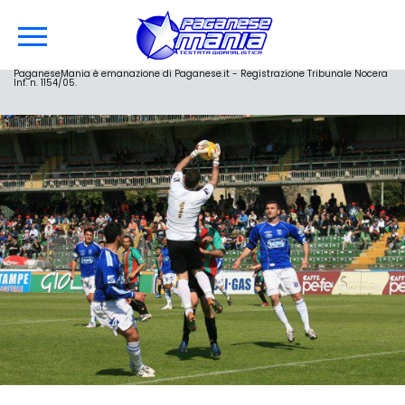
PaganeseMania è emanazione di Paganese.it - Registrazione Tribunale Nocera
Inf. n. 1154/05.