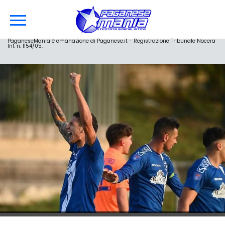
PaganeseMania è emanazione di Paganese.it - Registrazione Tribunale Nocera
Inf. n. 1154/05.