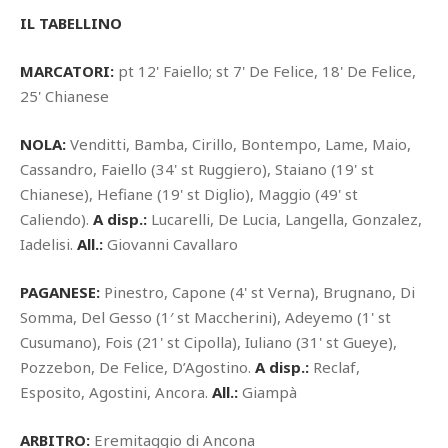
IL TABELLINO
MARCATORI:
pt 12' Faiello; st 7' De Felice, 18' De Felice,
25' Chianese
NOLA:
Venditti, Bamba, Cirillo, Bontempo, Lame, Maio,
Cassandro, Faiello (34' st Ruggiero), Staiano (19' st
Chianese), Hefiane (19' st Diglio), Maggio (49' st
Caliendo).
A disp.:
Lucarelli, De Lucia, Langella, Gonzalez,
Iadelisi.
All.:
Giovanni Cavallaro
PAGANESE:
Pinestro, Capone (4' st Verna), Brugnano, Di
Somma, Del Gesso (1′ st Maccherini), Adeyemo (1' st
Cusumano), Fois (21' st Cipolla), Iuliano (31' st Gueye),
Pozzebon, De Felice, D’Agostino.
A disp.:
Reclaf,
Esposito, Agostini, Ancora.
All.:
Giampà
ARBITRO:
Eremitaggio di Ancona