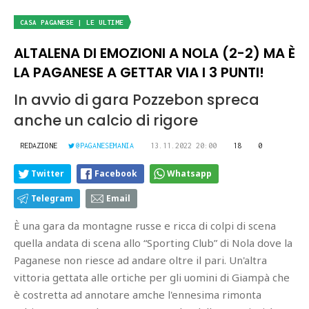
CASA PAGANESE | LE ULTIME
ALTALENA DI EMOZIONI A NOLA (2-2) MA È
LA PAGANESE A GETTAR VIA I 3 PUNTI!
In avvio di gara Pozzebon spreca
anche un calcio di rigore
REDAZIONE
@PAGANESEMANIA
13.11.2022 20:00
18
0
Twitter
Facebook
Whatsapp
Telegram
Email
È una gara da montagne russe e ricca di colpi di scena
quella andata di scena allo “Sporting Club” di Nola dove la
Paganese non riesce ad andare oltre il pari. Un'altra
vittoria gettata alle ortiche per gli uomini di Giampà che
è costretta ad annotare amche l'ennesima rimonta