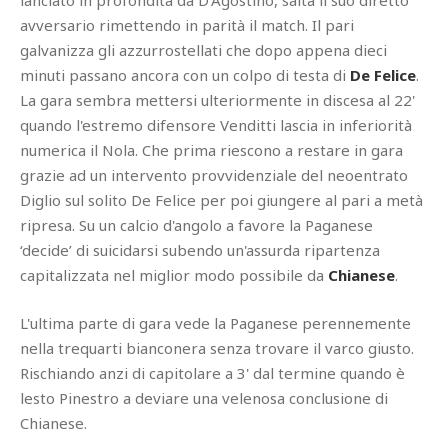
lanciato in profondità da D'Agostino, salta il suo diretto
avversario rimettendo in parità il match. Il pari
galvanizza gli azzurrostellati che dopo appena dieci
minuti passano ancora con un colpo di testa di
De Felice
.
La gara sembra mettersi ulteriormente in discesa al 22'
quando l'estremo difensore Venditti lascia in inferiorità
numerica il Nola. Che prima riescono a restare in gara
grazie ad un intervento provvidenziale del neoentrato
Diglio sul solito De Felice per poi giungere al pari a metà
ripresa. Su un calcio d'angolo a favore la Paganese
‘decide’ di suicidarsi subendo un'assurda ripartenza
capitalizzata nel miglior modo possibile da
Chianese
.
L'ultima parte di gara vede la Paganese perennemente
nella trequarti bianconera senza trovare il varco giusto.
Rischiando anzi di capitolare a 3' dal termine quando è
lesto Pinestro a deviare una velenosa conclusione di
Chianese.