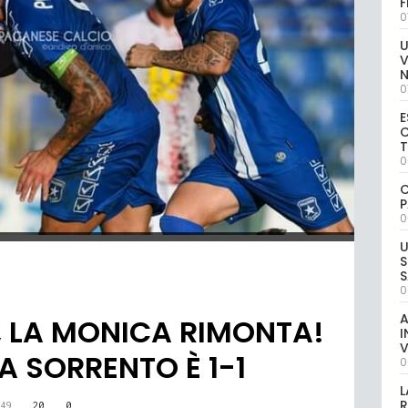
0
U
V
0
E
C
0
C
P
0
U
S
S
0
A
, LA MONICA RIMONTA!
I
V
A SORRENTO È 1-1
0
L
R
49
20
0