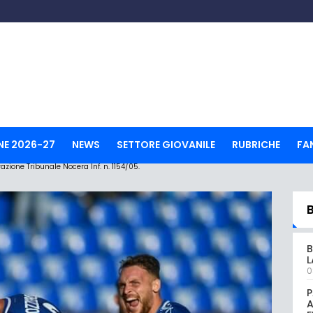
NE 2026-27
NEWS
SETTORE GIOVANILE
RUBRICHE
FA
ione Tribunale Nocera Inf. n. 1154/05.
B
L
0
P
A