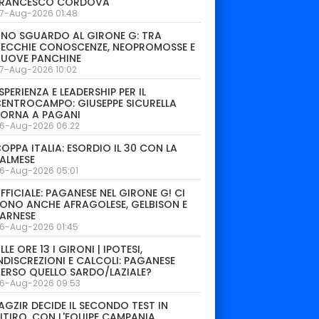
FRANCESCO CORDOVA
7-Aug-2026 01:48
NO SGUARDO AL GIRONE G: TRA
ECCHIE CONOSCENZE, NEOPROMOSSE E
NUOVE PANCHINE
7-Aug-2026 10:02
SPERIENZA E LEADERSHIP PER IL
ENTROCAMPO: GIUSEPPE SICURELLA
TORNA A PAGANI
6-Aug-2026 06:22
OPPA ITALIA: ESORDIO IL 30 CON LA
ALMESE
6-Aug-2026 05:01
FFICIALE: PAGANESE NEL GIRONE G! CI
ONO ANCHE AFRAGOLESE, GELBISON E
ARNESE
6-Aug-2026 01:45
LLE ORE 13 I GIRONI | IPOTESI,
NDISCREZIONI E CALCOLI: PAGANESE
ERSO QUELLO SARDO/LAZIALE?
6-Aug-2026 09:53
AGZIR DECIDE IL SECONDO TEST IN
ITIRO. CON L'EQUIPE CAMPANIA