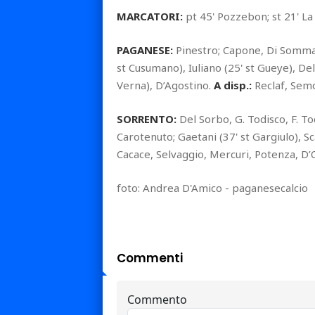
MARCATORI:
pt 45' Pozzebon; st 21' L
PAGANESE:
Pinestro; Capone, Di Somma (
st Cusumano), Iuliano (25' st Gueye), De
Verna), D’Agostino.
A disp.:
Reclaf, Semo
SORRENTO:
Del Sorbo, G. Todisco, F. To
Carotenuto; Gaetani (37' st Gargiulo), Sca
Cacace, Selvaggio, Mercuri, Potenza, D’O
foto: Andrea D'Amico - paganesecalcio
Commenti