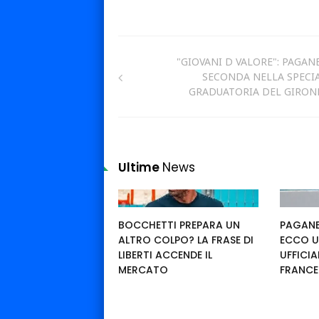
"GIOVANI D VALORE": PAGAN
SECONDA NELLA SPECI
GRADUATORIA DEL GIRON
Ultime
News
BOCCHETTI PREPARA UN
PAGANE
ALTRO COLPO? LA FRASE DI
ECCO U
LIBERTI ACCENDE IL
UFFICIA
MERCATO
FRANC