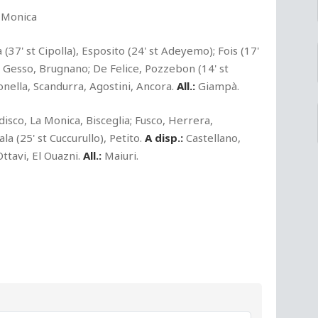
a Monica
37' st Cipolla), Esposito (24' st Adeyemo); Fois (17'
l Gesso, Brugnano; De Felice, Pozzebon (14' st
nella, Scandurra, Agostini, Ancora.
All.:
Giampà.
disco, La Monica, Bisceglia; Fusco, Herrera,
la (25' st Cuccurullo), Petito.
A disp.:
Castellano,
ttavi, El Ouazni.
All.:
Maiuri.