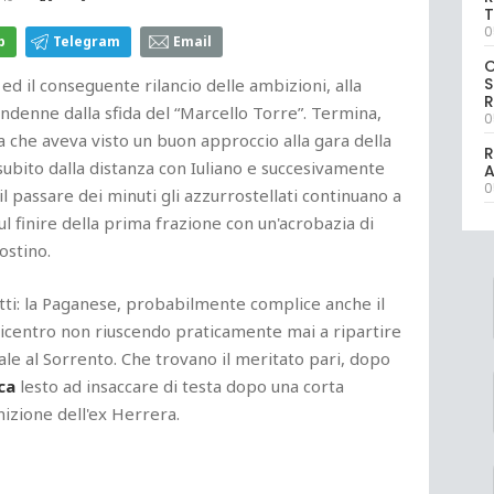
T
0
p
Telegram
Email
S
d il conseguente rilancio delle ambizioni, alla
R
indenne dalla sfida del “Marcello Torre”. Termina,
0
ta che aveva visto un buon approccio alla gara della
R
ubito dalla distanza con Iuliano e succesivamente
0
 passare dei minuti gli azzurrostellati continuano a
ul finire della prima frazione con un'acrobazia di
gostino.
etti: la Paganese, probabilmente complice anche il
icentro non riuscendo praticamente mai a ripartire
ale al Sorrento. Che trovano il meritato pari, dopo
ca
lesto ad insaccare di testa dopo una corta
nizione dell'ex Herrera.