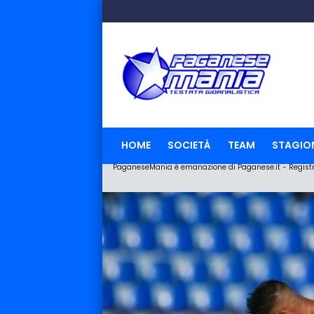
HOME
SOCIETÀ
TEAM
STAGIO
PaganeseMania è emanazione di Paganese.it - Registraz