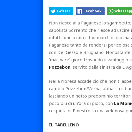
Twitter
Facebook
Whatsap
Non riesce alla Paganese lo sgambetto, e
capolista Sorrento che riesce ad uscire 
infatti, uno a uno il big match di giorna
Paganese tanto da rendersi pericolosa s
con Del Gesso e Brugnano. Nonostante il
‘macinare’ gioco trovando il vantaggio s
Pozzebon
, servito dalla sinistra da D'A
Nella ripresa accade ciò che non ti asp
cambio Pozzebon/Verna, abbassa il bar
lasciando un netto predominio territori
poco più di un'ora di gioco, con
La Moni
respinta di Pinestro su una velenosa pu
IL TABELLINO