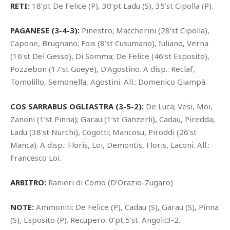
RETI:
18’pt De Felice (P), 30’pt Ladu (S), 35’st Cipolla (P).
PAGANESE (3-4-3):
Pinestro; Maccherini (28’st Cipolla),
Capone, Brugnano; Fois (8’st Cusumano), Iuliano, Verna
(16’st Del Gesso), Di Somma; De Felice (46’st Esposito),
Pozzebon (17’st Gueye), D’Agostino. A disp.: Reclaf,
Tomolillo, Semonella, Agostini. All.: Domenico Giampà.
COS SARRABUS OGLIASTRA (3-5-2):
De Luca; Vesi, Moi,
Zanoni (1’st Pinna); Garau (1’st Ganzerli), Cadau, Piredda,
Ladu (38’st Nurchi), Cogotti; Mancosu, Piroddi (26’st
Manca). A disp.: Floris, Loi, Demontis, Floris, Laconi. All.:
Francesco Loi.
ARBITRO:
Ranieri di Como (D’Orazio-Zugaro)
NOTE:
Ammoniti: De Felice (P), Cadau (S), Garau (S), Pinna
(S), Esposito (P). Recupero: 0’pt,5’st. Angoli:3-2.