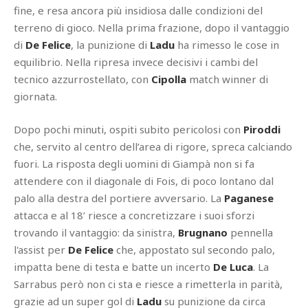
fine, e resa ancora più insidiosa dalle condizioni del
terreno di gioco. Nella prima frazione, dopo il vantaggio
di
De Felice
, la punizione di
Ladu
ha rimesso le cose in
equilibrio. Nella ripresa invece decisivi i cambi del
tecnico azzurrostellato, con
Cipolla
match winner di
giornata.
Dopo pochi minuti, ospiti subito pericolosi con
Piroddi
che, servito al centro dell’area di rigore, spreca calciando
fuori. La risposta degli uomini di Giampà non si fa
attendere con il diagonale di Fois, di poco lontano dal
palo alla destra del portiere avversario. La
Paganese
attacca e al 18’ riesce a concretizzare i suoi sforzi
trovando il vantaggio: da
sinistra,
Brugnano
pennella
l'assist per
De Felice
che, appostato sul secondo palo,
impatta bene di testa e batte un incerto
De Luca
. La
Sarrabus però non ci sta e riesce a rimetterla in parità,
grazie ad un super gol di
Ladu
su punizione da circa