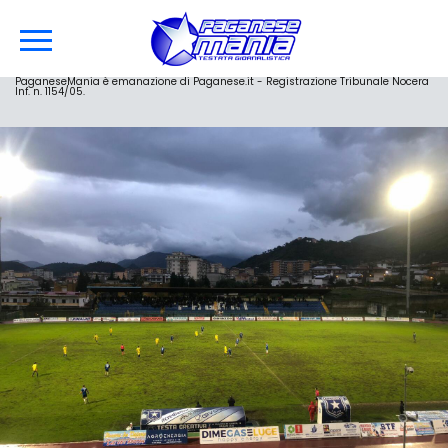
PaganeseMania è emanazione di Paganese.it - Registrazione Tribunale Nocera
Inf. n. 1154/05.