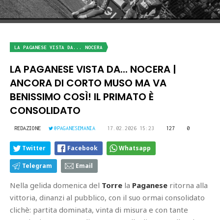
LA PAGANESE VISTA DA... NOCERA
LA PAGANESE VISTA DA... NOCERA |
ANCORA DI CORTO MUSO MA VA
BENISSIMO COSÌ! IL PRIMATO È
CONSOLIDATO
REDAZIONE
@PAGANESEMANIA
17.02.2026 15:23
127
0
Twitter
Facebook
Whatsapp
Telegram
Email
Nella gelida domenica del
Torre
la
Paganese
ritorna alla
vittoria, dinanzi al pubblico, con il suo ormai consolidato
clichè: partita dominata, vinta di misura e con tante