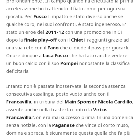
profondamente . In campo quando ha effettuato la prima
accelerazione ho trattenuto il fiato come per ogni sua
giocata. Per
Fusco
l'impatto è stato diverso anche se
qualche coro, nei suoi confronti, è stato ingeneroso. E'
stato un eroe del
2011-12
con una promozione in C1
dopo la
finale play-off
con il
Chieti
. raggiunti grazie ad
una sua rete con il
Fano
che ci diede il pass per giocarli.
Onore dunque a
Luca Fusco
che ha fatto anche vedere
un buon calcio con il suo
Pompei
nonostante la classifica
deficitaria.
Intanto non è passata inosservata la seconda assenza
consecutiva casalinga, posto vuoto anche con il
Francavilla
, in tribuna del
Main Sponsor
Nicola Cardillo
,
assente anche nella trasferta contro la
Virtus
Francavilla
.Non era mai successo prima. In una domenica
senza notizie, con la
Paganese
che vince di corto muso,
domina e spreca, è sicuramente questa quella che fa più