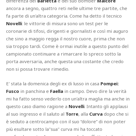
differenza del
Barletta
e del suo bomber
Malcore
ancora a segno, quattro reti nelle ultime tre partite, che
fa parte di un'altra categoria. Come ha detto il tecnico
Novelli
: le vittorie di misura sono un test per le
coronarie di tifosi, dirigenti e giornalisti e così mi auguro
che sino a maggio regga il nostro cuore, prima che non
sia troppo tardi. Come è ormai inutile a questo punto del
campionato continuare a rimarcare lo spreco sotto la
porta avversaria, anche questa una costante che credo
non si possa trovare rimedio.
E' stata la domenica degli ex di lusso in casa
Pompei:
Fusco
in panchina e
Faella
in campo. Devo dire la verità
mi ha fatto senso vederlo con un'altra maglia ma anche in
questo caso diamo ragione a
Novelli
. Intanto gli applausi
al suo ingresso e il saluto al
Torre
, alla
Curva
dopo che si
è seduto a centrocampo con il suo “dolore” di non poter
più esultare sotto la"sua" curva mi ha toccato