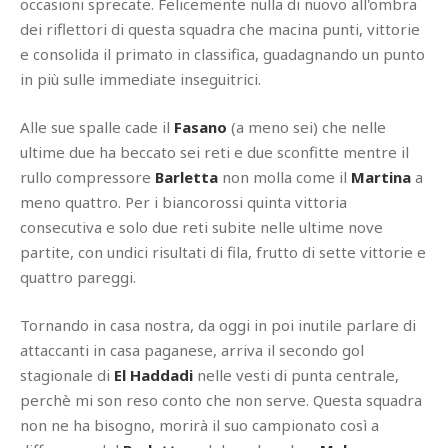
occasioni sprecate. Felicemente nulla di nuovo all'ombra
dei riflettori di questa squadra che macina punti, vittorie
e consolida il primato in classifica, guadagnando un punto
in più sulle immediate inseguitrici.
Alle sue spalle cade il
Fasano
(a meno sei) che nelle
ultime due ha beccato sei reti e due sconfitte mentre il
rullo compressore
Barletta
non molla come il
Martina
a
meno quattro. Per i biancorossi quinta vittoria
consecutiva e solo due reti subite nelle ultime nove
partite, con undici risultati di fila, frutto di sette vittorie e
quattro pareggi.
Tornando in casa nostra, da oggi in poi inutile parlare di
attaccanti in casa paganese, arriva il secondo gol
stagionale di
El Haddadi
nelle vesti di punta centrale,
perchè mi son reso conto che non serve. Questa squadra
non ne ha bisogno, morirà il suo campionato così a