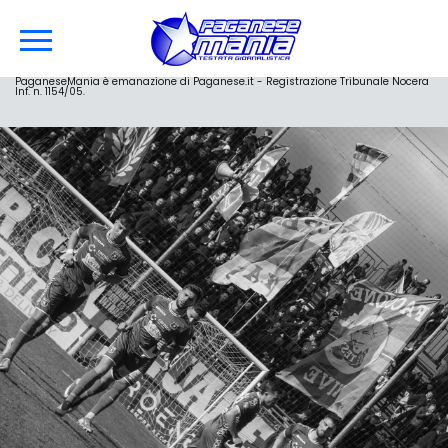
PaganeseMania è emanazione di Paganese.it - Registrazione Tribunale Nocera
Inf. n. 1154/05.