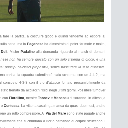
are la partita, a costruire gioco e quindi tendente ad esporsi al
sulla carta, ma la
Paganese
ha dimostrato di poter far male e molto,
e
Deli
. Mister
Padalino
alla domanda riguardo al match di domani
nese non ha sempre giocato con un solo sistema di gioco, è una
principi calcistici propositivi, senza trascurare la fase difensiva.
ltima partita, la squadra salentina è stata schierata con un 4-4-2, ma
l consueto 4-3-3 con il trio d’attacco fomato presumibilmente da
 stato frenato da acciacchi fisici negli ultimi giorni. Possibile turnover
io con
Fiordilino
, mentre
Tsonev
e
Mancosu
ci saranno. In difesa, a
a
e
Contessa
. La vittoria casalinga manca da quasi due mesi, anche
 sono un rullo compressore. Al
Via del Mare
sono state pagate anche
 avversarie che si chiudono a riccio cercando di colpire sfruttando il