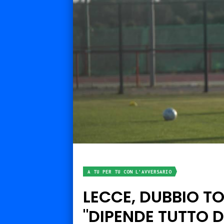
A TU PER TU CON L'AVVERSARIO
LECCE, DUBBIO T
"DIPENDE TUTTO D