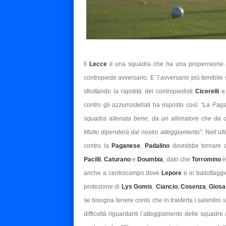
Il
Lecce
è una squadra che ha una propensione a f
contropiede avversario. E’ l’avversario più temibile 
sfruttando la rapidità dei contropiedisti
Cicerelli
contro gli azzurrostellati ha risposto così:
“La Paga
squadra allenata bene, da un allenatore che da dei 
Molto dipenderà dal nostro atteggiamento”
. Nell’u
contro la
Paganese
,
Padalino
dovrebbe tornare a
Pacilli
,
Caturano
e
Doumbia
, dato che
Torromino
è
anche a centrocampo dove
Lepore
è in ballottagg
protezione di
Lys Gomis
,
Ciancio
,
Cosenza
,
Gios
se bisogna tenere conto che in trasferta i salentini
difficoltà riguardanti l’atteggiamento delle squadre