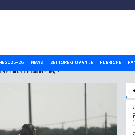
NE 2025-26
NEWS
SETTORE GIOVANILE
RUBRICHE
FA
ione Tribunale Nocera Inf. n. 1154/05.
E
C
0
C