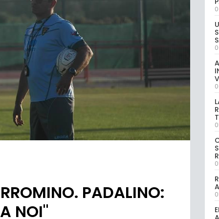
P
0
U
S
S
0
A
I
V
0
L
R
T
0
S
R
0
R
ORROMINO. PADALINO:
0
A NOI"
E
A