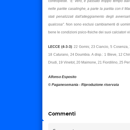
contropiede.
"E' vero, è passato troppo tempo dall'u
nelle partite casalinghe, a parte la partita con il
stati penalizzati dall'atteggiamento degli avvers
qualcosa".
Non sono esclusi cambiamenti di uomini
bene le condizioni psico-fisiche dei suoi calciatori vis
LECCE (4-3-3)
: 22 Gomis; 23 Ciancio, 5 Cosenza, 
18 Caturano, 24 Doumbia. A disp.: 1 Bleve, 12 Chiro
Drudi, 19 Vinetot, 20 Maimone, 21 Fiordilino, 25 Per
Alfonso Esposito
© Paganesemania - Riproduzione riservata
Commenti