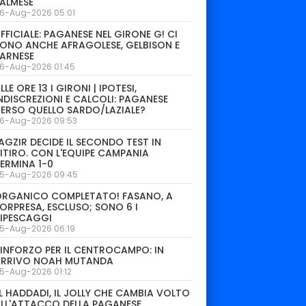
ALMESE
6-Aug-2026 05:01
FFICIALE: PAGANESE NEL GIRONE G! CI
ONO ANCHE AFRAGOLESE, GELBISON E
ARNESE
6-Aug-2026 01:45
LLE ORE 13 I GIRONI | IPOTESI,
NDISCREZIONI E CALCOLI: PAGANESE
ERSO QUELLO SARDO/LAZIALE?
6-Aug-2026 09:53
AGZIR DECIDE IL SECONDO TEST IN
ITIRO. CON L'EQUIPE CAMPANIA
ERMINA 1-0
5-Aug-2026 09:45
ORGANICO COMPLETATO! FASANO, A
ORPRESA, ESCLUSO; SONO 6 I
IPESCAGGI
5-Aug-2026 06:19
INFORZO PER IL CENTROCAMPO: IN
ARRIVO NOAH MUTANDA
5-Aug-2026 01:12
L HADDADI, IL JOLLY CHE CAMBIA VOLTO
LL'ATTACCO DELLA PAGANESE