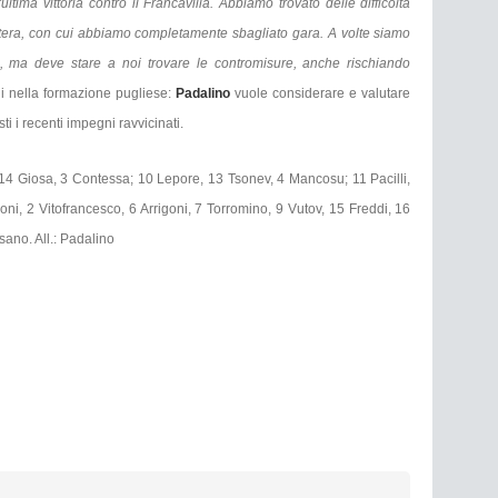
ltima vittoria contro il Francavilla. Abbiamo trovato delle difficoltà
 Matera, con cui abbiamo completamente sbagliato gara. A volte siamo
ari, ma deve stare a noi trovare le contromisure, anche rischiando
 nella formazione pugliese:
Padalino
vuole considerare e valutare
ti i recenti impegni ravvicinati.
14 Giosa, 3 Contessa; 10 Lepore, 13 Tsonev, 4 Mancosu; 11 Pacilli,
ni, 2 Vitofrancesco, 6 Arrigoni, 7 Torromino, 9 Vutov, 15 Freddi, 16
sano. All.: Padalino