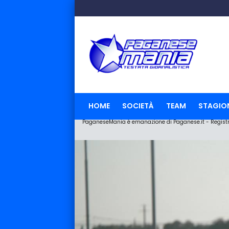
HOME
SOCIETÀ
TEAM
STAGIO
PaganeseMania è emanazione di Paganese.it - Registraz