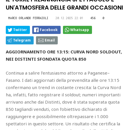
UN'ATMOSFERA DELLE GRANDI OCCASIONI
MARCO ORLANDO FERRAIOLI
20.12.2025 22:01
456
0
Twitter
Facebook
Whatsapp
Telegram
Email
AGGIORNAMENTO ORE 13:15: CURVA NORD SOLDOUT,
NEI DISTINTI SFONDATA QUOTA 850
Continua a salire l’entusiasmo attorno a Paganese–
Fasano. I dati aggiornati della prevendita alle ore 13:15
confermano un trend in costante crescita: la Curva Nord
ha, infatti, fatto registrare il soldout; numeri importanti
arrivano anche dai Distinti, dove è stata superata quota
850 tagliandi venduti, con l’obiettivo dichiarato di
raggiungere e possibilmente oltrepassare i 1.000
spettatori in questo settore. Un risultato che certifica la