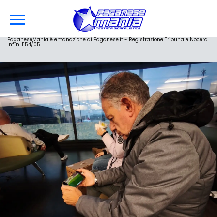
PaganeseMania è emanazione di Paganese.it - Registrazione Tribunale Nocera
Inf. n. 1154/05.