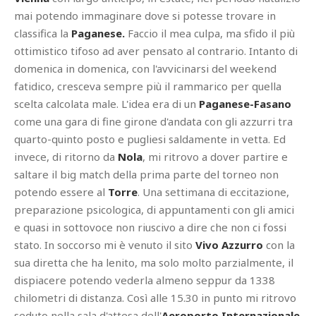
mai potendo immaginare dove si potesse trovare in
classifica la
Paganese.
Faccio il mea culpa, ma sfido il più
ottimistico tifoso ad aver pensato al contrario. Intanto di
domenica in domenica, con l'avvicinarsi del weekend
fatidico, cresceva sempre più il rammarico per quella
scelta calcolata male. L'idea era di un
Paganese-Fasano
come una gara di fine girone d'andata con gli azzurri tra
quarto-quinto posto e pugliesi saldamente in vetta. Ed
invece, di ritorno da
Nola
, mi ritrovo a dover partire e
saltare il big match della prima parte del torneo non
potendo essere al
Torre
. Una settimana di eccitazione,
preparazione psicologica, di appuntamenti con gli amici
e quasi in sottovoce non riuscivo a dire che non ci fossi
stato. In soccorso mi è venuto il sito
Vivo
Azzurro
con la
sua diretta che ha lenito, ma solo molto parzialmente, il
dispiacere potendo vederla almeno seppur da 1338
chilometri di distanza. Così alle 15.30 in punto mi ritrovo
seduto nella sala d'attesa dell'
Aeroporto Internazionale