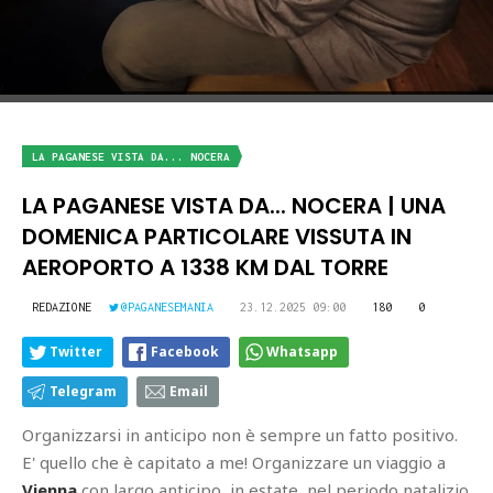
LA PAGANESE VISTA DA... NOCERA
LA PAGANESE VISTA DA... NOCERA | UNA
DOMENICA PARTICOLARE VISSUTA IN
AEROPORTO A 1338 KM DAL TORRE
REDAZIONE
@PAGANESEMANIA
23.12.2025 09:00
180
0
Twitter
Facebook
Whatsapp
Telegram
Email
Organizzarsi in anticipo non è sempre un fatto positivo.
E' quello che è capitato a me! Organizzare un viaggio a
Vienna
con largo anticipo, in estate, nel periodo natalizio