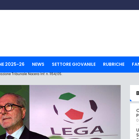
NE 2025-26
NEWS
SETTORE GIOVANILE
RUBRICHE
FA
ione Tribunale Nocera Inf. n. 1154/05.
C
P
0
U
S