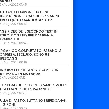
ARNESE
6-Aug-2026 01:45
LLE ORE 13 I GIRONI | IPOTESI,
NDISCREZIONI E CALCOLI: PAGANESE
ERSO QUELLO SARDO/LAZIALE?
6-Aug-2026 09:53
AGZIR DECIDE IL SECONDO TEST IN
ITIRO. CON L'EQUIPE CAMPANIA
ERMINA 1-0
5-Aug-2026 09:45
ORGANICO COMPLETATO! FASANO, A
ORPRESA, ESCLUSO; SONO 6 I
IPESCAGGI
5-Aug-2026 06:19
INFORZO PER IL CENTROCAMPO: IN
ARRIVO NOAH MUTANDA
5-Aug-2026 01:12
L HADDADI, IL JOLLY CHE CAMBIA VOLTO
LL'ATTACCO DELLA PAGANESE
4-Aug-2026 01:29
ULLA DI FATTO: SLITTANO I RIPESCAGGI
 I GIRONI
3-Aug-2026 06:49