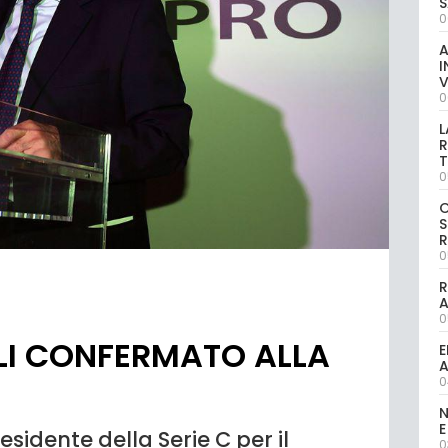
S
0
A
I
V
0
L
R
T
0
S
R
0
R
0
LLI CONFERMATO ALLA
E
A
0
N
E
esidente della Serie C per il
0