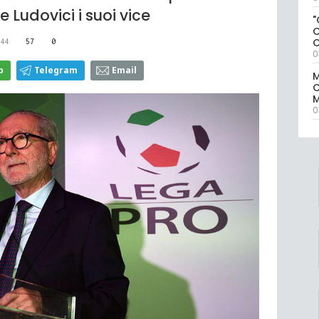
Ludovici i suoi vice
"
44
57
0
0
p
Telegram
Email
M
M
0