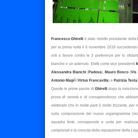
Francesco Ghirelli
è stato rieletto presidente della
per la prima volta il 6 novembre 2018 succedend
voti a favore contro le 3 preferenze per lo sfida
bianche e un astenuto. Eletti come vice presidenti
M
Alessandra Bianchi
(
Padova
),
Mauro Bosco
(
Vis
Antonio Magrì
(
Virtus Francavilla
) e
Patrizia Test
Queste le prime parole di
Ghirelli
dopo la rielezion
prova di serietà e di consapevolezza che abbia
elettorale che in molte parti è molto frizzante, per 
sulla composizione del nuovo organigramma (vice
squadra forte, consapevole e unita per realizzar
campionati e la crescita della reputazione della Leg