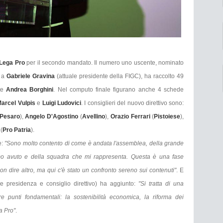
Lega Pro
per il secondo mandato. Il numero uno uscente, nominato
o a
Gabriele Gravina
(attuale presidente della FIGC), ha raccolto 49
nte
Andrea Borghini
. Nel computo finale figurano anche 4 schede
arcel Vulpis
e
Luigi Ludovici
. I consiglieri del nuovo direttivo sono:
 Pesaro
),
Angelo D'Agostino
(
Avellino
),
Orazio Ferrari
(
Pistoiese
),
a
(
Pro Patria
).
e:
"Sono molto contento di come è andata l'assemblea, della grande
mo avuto e della squadra che mi rappresenta. Questa è una fase
non dire altro, ma qui c'è stato un confronto sereno sui contenuti"
. E
 presidenza e consiglio direttivo) ha aggiunto:
"Si tratta di una
e punti fondamentali: la sostenibilità economica, la riforma dei
a Pro"
.