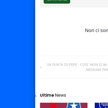
IN PUNTA DI PEPE - COSI' NON SI VA
NESSUNA PA
Ultime
News