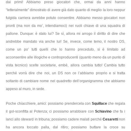
dai primi! Abbiamo preso giocatori che, ormai da anni hanno
“letteralmente” dimostrato di avere già dato quanto di meglio la loro neppur
fulgida carriera avrebbe potuto consentire. Abbiamo messo giocatori non
pronti (ma non da mo’, intendiamoci) nei ruoli chiave di una squadra di
pallone. Dunque: è stato lui? Se sì, allora mi arrogo il diritto di dire che
andrebbe mandato via anche lui! Se, invece, come temo, il nostro DS,
come un po’ tutti quelli che lo hanno preceduto, si è limitato ad
acconsentire alle illogiche e controproducenti (quanto meno da un punto di
vista tecnico) scelte societarie, embè, allora cambia tutto! Cambia tutto
perché vorrà dire che noi, un DS non ce l’abbiamo proprio e si tratta
soltanto di cambiare nome nel quadretto dell’organigramma che abbiamo
appeso al muro, in sede.
Poche chiacchiere, amici: possiamo prendercela con
Squillace
che regala
il gol-sconfitta al Potenza; ci possiamo arrabbiare con
Schiavino
che fa i
lanci allo steward in tribuna; possiamo cadere malati perché
Cesaretti
non
ha ancora toccato palla, dal ritiro; possiamo buttare la croce su