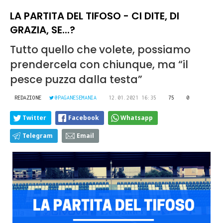
LA PARTITA DEL TIFOSO - CI DITE, DI
GRAZIA, SE...?
Tutto quello che volete, possiamo
prendercela con chiunque, ma “il
pesce puzza dalla testa”
REDAZIONE
@PAGANESEMANIA
12.01.2021 16:35
75
0
Twitter
Facebook
Whatsapp
Telegram
Email