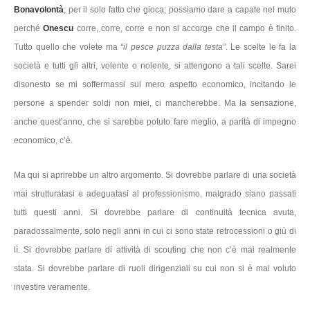
Bonavolontà
, per il solo fatto che gioca; possiamo dare a capate nel muto
perché
Onescu
corre, corre, corre e non si accorge che il campo è finito.
Tutto quello che volete ma
“il pesce puzza dalla testa”
. Le scelte le fa la
società e tutti gli altri, volente o nolente, si attengono a tali scelte. Sarei
disonesto se mi soffermassi sul mero aspetto economico, incitando le
persone a spender soldi non miei, ci mancherebbe. Ma la sensazione,
anche quest’anno, che si sarebbe potuto fare meglio, a parità di impegno
economico, c’è.
Ma qui si aprirebbe un altro argomento. Si dovrebbe parlare di una società
mai strutturatasi e adeguatasi al professionismo, malgrado siano passati
tutti questi anni. Si dovrebbe parlare di continuità tecnica avuta,
paradossalmente, solo negli anni in cui ci sono state retrocessioni o giù di
lì. Si dovrebbe parlare di attività di scouting che non c’è mai realmente
stata. Si dovrebbe parlare di ruoli dirigenziali su cui non si è mai voluto
investire veramente.