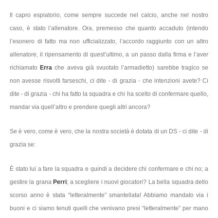
Il capro espiatorio, come sempre succede nel calcio, anche nel nostro
caso, è stato l’allenatore. Ora, premesso che quanto accaduto (intendo
l’esonero di fatto ma non ufficializzato, l’accordo raggiunto con un altro
allenatore, il ripensamento di quest’ultimo, a un passo dalla firma e l’aver
richiamato
Erra
che aveva già svuotato l’armadietto) sarebbe tragico se
non avesse risvolti farseschi, ci dite - di grazia - che intenzioni avete? Ci
dite - di grazia - chi ha fatto la squadra e chi ha scelto di confermare quello,
mandar via quell’altro e prendere quegli altri ancora?
Se è vero, come è vero, che la nostra società è dotata di un DS - ci dite - di
grazia se:
È stato lui a fare la squadra e quindi a decidere chi confermare e chi no; a
gestire la grana
Perri
; a scegliere i nuovi giocatori? La bella squadra dello
scorso anno è stata “letteralmente” smantellata! Abbiamo mandato via i
buoni e ci siamo tenuti quelli che venivano presi “letteralmente” per mano