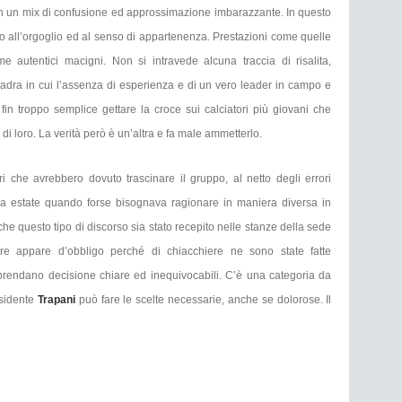
o in un mix di confusione ed approssimazione imbarazzante. In questo
amo all’orgoglio ed al senso di appartenenza. Prestazioni come quelle
autentici macigni. Non si intravede alcuna traccia di risalita,
adra in cui l’assenza di esperienza e di un vero leader in campo e
fin troppo semplice gettare la croce sui calciatori più giovani che
di loro. La verità però è un’altra e fa male ammetterlo.
ri che avrebbero dovuto trascinare il gruppo, al netto degli errori
rsa estate quando forse bisognava ragionare in maniera diversa in
che questo tipo di discorso sia stato recepito nelle stanze della sede
ore appare d’obbligo perché di chiacchiere ne sono state fatte
prendano decisione chiare ed inequivocabili. C’è una categoria da
esidente
Trapani
può fare le scelte necessarie, anche se dolorose. Il