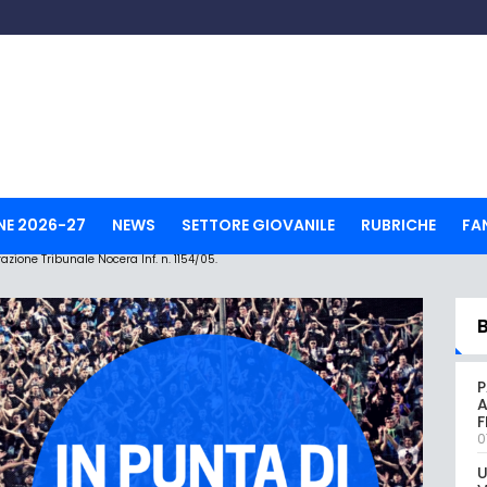
NE 2026-27
NEWS
SETTORE GIOVANILE
RUBRICHE
FA
ione Tribunale Nocera Inf. n. 1154/05.
P
A
0
U