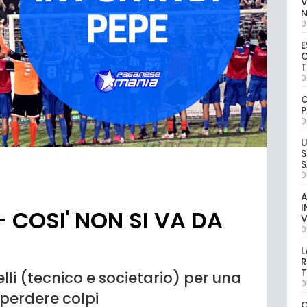
V
0
E
C
0
C
P
0
U
S
S
0
A
I
- COSI' NON SI VA DA
V
0
L
R
T
elli (tecnico e societario) per una
0
perdere colpi