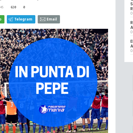
S
45
620
0
R
0
p
Telegram
Email
R
0
E
A
0