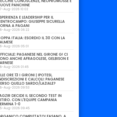
ECCHIE CONOSCENZE, NEOPROMOSSE E
NUOVE PANCHINE
7-Aug-2026 10:02
SPERIENZA E LEADERSHIP PER IL
ENTROCAMPO: GIUSEPPE SICURELLA
TORNA A PAGANI
6-Aug-2026 06:22
OPPA ITALIA: ESORDIO IL 30 CON LA
ALMESE
6-Aug-2026 05:01
FFICIALE: PAGANESE NEL GIRONE G! CI
ONO ANCHE AFRAGOLESE, GELBISON E
ARNESE
6-Aug-2026 01:45
LLE ORE 13 I GIRONI | IPOTESI,
NDISCREZIONI E CALCOLI: PAGANESE
ERSO QUELLO SARDO/LAZIALE?
6-Aug-2026 09:53
AGZIR DECIDE IL SECONDO TEST IN
ITIRO. CON L'EQUIPE CAMPANIA
ERMINA 1-0
5-Aug-2026 09:45
ORGANICO COMPLETATO! FASANO, A