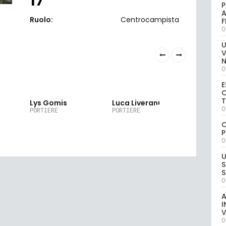
P
A
Ruolo:
Centrocampista
0
U
V
0
E
C
2
22
30
Lys Gomis
Luca Liverani
Vincenz
0
Marruo
PORTIERE
PORTIERE
PORTIERE
C
P
0
U
S
S
0
A
I
V
0