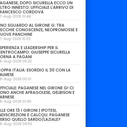
AGANESE, DOPO SICURELLA ECCO UN
LTRO INNESTO: UFFICIALE L'ARRIVO DI
FRANCESCO CORDOVA
7-Aug-2026 01:48
NO SGUARDO AL GIRONE G: TRA
ECCHIE CONOSCENZE, NEOPROMOSSE E
NUOVE PANCHINE
7-Aug-2026 10:02
SPERIENZA E LEADERSHIP PER IL
ENTROCAMPO: GIUSEPPE SICURELLA
1
13
31
TORNA A PAGANI
o
Raffaele
Filipe Bernandes
Vi
6-Aug-2026 06:22
cco
Alcibiade
Cam
DIFENSORE
DIFENSORE
DIF
OPPA ITALIA: ESORDIO IL 30 CON LA
ALMESE
6-Aug-2026 05:01
FFICIALE: PAGANESE NEL GIRONE G! CI
ONO ANCHE AFRAGOLESE, GELBISON E
ARNESE
6-Aug-2026 01:45
LLE ORE 13 I GIRONI | IPOTESI,
NDISCREZIONI E CALCOLI: PAGANESE
ERSO QUELLO SARDO/LAZIALE?
6-Aug-2026 09:53