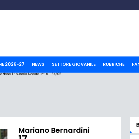
NE 2026-27
NEWS
SETTORE GIOVANILE
RUBRICHE
FA
ione Tribunale Nocera Inf. n. 1154/05.
Mariano Bernardini
17