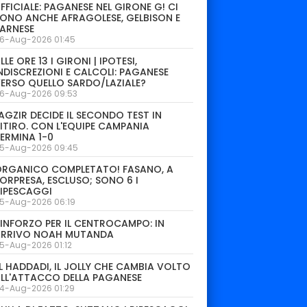
FFICIALE: PAGANESE NEL GIRONE G! CI
ONO ANCHE AFRAGOLESE, GELBISON E
ARNESE
6-Aug-2026 01:45
LLE ORE 13 I GIRONI | IPOTESI,
NDISCREZIONI E CALCOLI: PAGANESE
ERSO QUELLO SARDO/LAZIALE?
6-Aug-2026 09:53
AGZIR DECIDE IL SECONDO TEST IN
ITIRO. CON L'EQUIPE CAMPANIA
1
13
31
ERMINA 1-0
o
Raffaele
Filipe Bernandes
Vi
5-Aug-2026 09:45
cco
Alcibiade
Cam
DIFENSORE
DIFENSORE
DIF
ORGANICO COMPLETATO! FASANO, A
ORPRESA, ESCLUSO; SONO 6 I
IPESCAGGI
5-Aug-2026 06:19
INFORZO PER IL CENTROCAMPO: IN
ARRIVO NOAH MUTANDA
5-Aug-2026 01:12
L HADDADI, IL JOLLY CHE CAMBIA VOLTO
LL'ATTACCO DELLA PAGANESE
4-Aug-2026 01:29