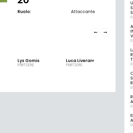
U
S
Ruolo:
Attaccante
S
0
A
I
V
0
L
R
2
22
30
T
Lys Gomis
Luca Liverani
Vincenz
0
Marruo
PORTIERE
PORTIERE
PORTIERE
S
R
0
R
0
E
A
0