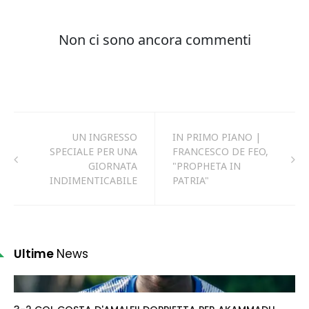
UN INGRESSO
IN PRIMO PIANO |
SPECIALE PER UNA
FRANCESCO DE FEO,
GIORNATA
"PROPHETA IN
INDIMENTICABILE
PATRIA"
Ultime
News