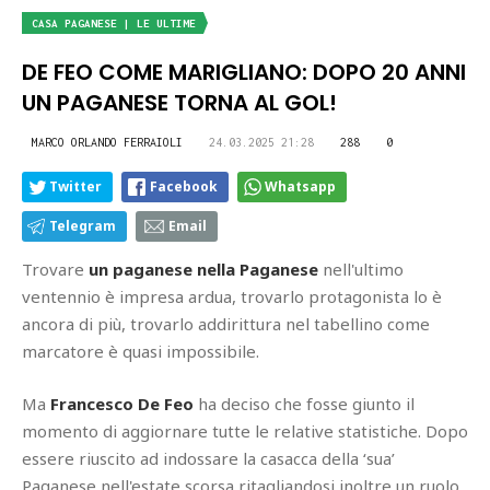
CASA PAGANESE | LE ULTIME
DE FEO COME MARIGLIANO: DOPO 20 ANNI
UN PAGANESE TORNA AL GOL!
MARCO ORLANDO FERRAIOLI
24.03.2025 21:28
288
0
Twitter
Facebook
Whatsapp
Telegram
Email
Trovare
un paganese nella Paganese
nell'ultimo
ventennio è impresa ardua, trovarlo protagonista lo è
ancora di più, trovarlo addirittura nel tabellino come
marcatore è quasi impossibile.
Ma
Francesco De Feo
ha deciso che fosse giunto il
momento di aggiornare tutte le relative statistiche. Dopo
essere riuscito ad indossare la casacca della ‘sua’
Paganese nell'estate scorsa ritagliandosi inoltre un ruolo