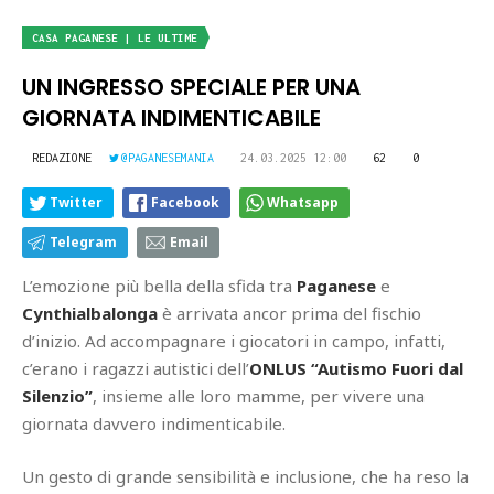
CASA PAGANESE | LE ULTIME
UN INGRESSO SPECIALE PER UNA
GIORNATA INDIMENTICABILE
REDAZIONE
@PAGANESEMANIA
24.03.2025 12:00
62
0
Twitter
Facebook
Whatsapp
Telegram
Email
L’emozione più bella della sfida tra
Paganese
e
Cynthialbalonga
è arrivata ancor prima del fischio
d’inizio. Ad accompagnare i giocatori in campo, infatti,
c’erano i ragazzi autistici dell’
ONLUS “Autismo Fuori dal
Silenzio”
, insieme alle loro mamme, per vivere una
giornata davvero indimenticabile.
Un gesto di grande sensibilità e inclusione, che ha reso la