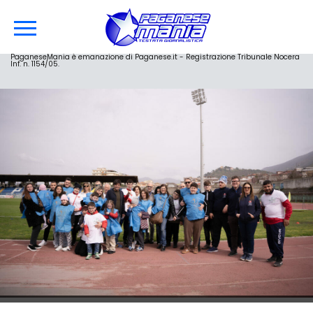
PaganeseMania è emanazione di Paganese.it - Registrazione Tribunale Nocera
Inf. n. 1154/05.