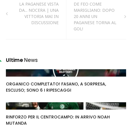
LA PAGANESE VISTA
DE FEO COME
DA... NOCERA | UNA
MARIGLIANO: DOPO
VITTORIA MAI IN
20 ANNI UN
DISCUSSIONE
PAGANESE TORNA AL
GOL!
Ultime
News
ORGANICO COMPLETATO! FASANO, A SORPRESA,
ESCLUSO; SONO 6 I RIPESCAGGI
RINFORZO PER IL CENTROCAMPO: IN ARRIVO NOAH
MUTANDA