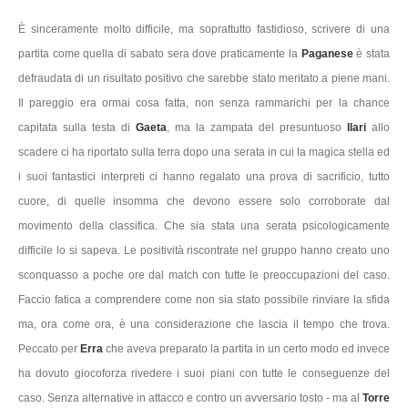
È sinceramente molto difficile, ma soprattutto fastidioso, scrivere di una
partita come quella di sabato sera dove praticamente la
Paganese
è stata
defraudata di un risultato positivo che sarebbe stato meritato a piene mani.
Il pareggio era ormai cosa fatta, non senza rammarichi per la chance
capitata sulla testa di
Gaeta
, ma la zampata del presuntuoso
Ilari
allo
scadere ci ha riportato sulla terra dopo una serata in cui la magica stella ed
i suoi fantastici interpreti ci hanno regalato una prova di sacrificio, tutto
cuore, di quelle insomma che devono essere solo corroborate dal
movimento della classifica. Che sia stata una serata psicologicamente
difficile lo si sapeva. Le positività riscontrate nel gruppo hanno creato uno
sconquasso a poche ore dal match con tutte le preoccupazioni del caso.
Faccio fatica a comprendere come non sia stato possibile rinviare la sfida
ma, ora come ora, è una considerazione che lascia il tempo che trova.
Peccato per
Erra
che aveva preparato la partita in un certo modo ed invece
ha dovuto giocoforza rivedere i suoi piani con tutte le conseguenze del
caso. Senza alternative in attacco e contro un avversario tosto - ma al
Torre