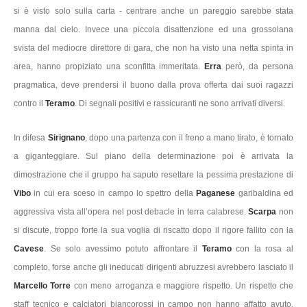
si è visto solo sulla carta - centrare anche un pareggio sarebbe stata
manna dal cielo. Invece una piccola disattenzione ed una grossolana
svista del mediocre direttore di gara, che non ha visto una netta spinta in
area, hanno propiziato una sconfitta immeritata.
Erra
però, da persona
pragmatica, deve prendersi il buono dalla prova offerta dai suoi ragazzi
contro il
Teramo
. Di segnali positivi e rassicuranti ne sono arrivati diversi.
In difesa
Sirignano
, dopo una partenza con il freno a mano tirato, è tornato
a giganteggiare. Sul piano della determinazione poi è arrivata la
dimostrazione che il gruppo ha saputo resettare la pessima prestazione di
Vibo
in cui era sceso in campo lo spettro della
Paganese
garibaldina ed
aggressiva vista all’opera nel post debacle in terra calabrese.
Scarpa
non
si discute, troppo forte la sua voglia di riscatto dopo il rigore fallito con la
Cavese
. Se solo avessimo potuto affrontare il
Teramo
con la rosa al
completo, forse anche gli ineducati dirigenti abruzzesi avrebbero lasciato il
Marcello Torre
con meno arroganza e maggiore rispetto. Un rispetto che
staff tecnico e calciatori biancorossi in campo non hanno affatto avuto,