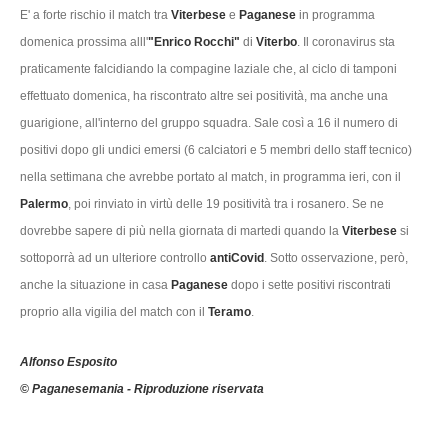
E' a forte rischio il match tra
Viterbese
e
Paganese
in programma
domenica prossima alll'
"Enrico Rocchi"
di
Viterbo
. Il coronavirus sta
praticamente falcidiando la compagine laziale che, al ciclo di tamponi
effettuato domenica, ha riscontrato altre sei positività, ma anche una
guarigione, all'interno del gruppo squadra. Sale così a 16 il numero di
positivi dopo gli
undici emersi (6 calciatori e 5 membri dello staff tecnico)
nella settimana che avrebbe portato al match, in programma ieri, con il
Palermo
, poi rinviato in virtù delle 19 positività tra i rosanero. Se ne
dovrebbe sapere di più nella giornata di martedi quando la
Viterbese
si
sottoporrà ad un ulteriore controllo
antiCovid
. Sotto osservazione, però,
anche la situazione in casa
Paganese
dopo i sette positivi riscontrati
proprio alla vigilia del match con il
Teramo
.
Alfonso Esposito
© Paganesemania - Riproduzione riservata