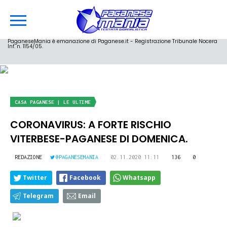
PaganeseMania è emanazione di Paganese.it - Registrazione Tribunale Nocera
Inf. n. 1154/05.
CASA PAGANESE | LE ULTIME
CORONAVIRUS: A FORTE RISCHIO
VITERBESE-PAGANESE DI DOMENICA.
REDAZIONE
@PAGANESEMANIA
02.11.2020 11:11
136
0
Twitter
Facebook
Whatsapp
Telegram
Email