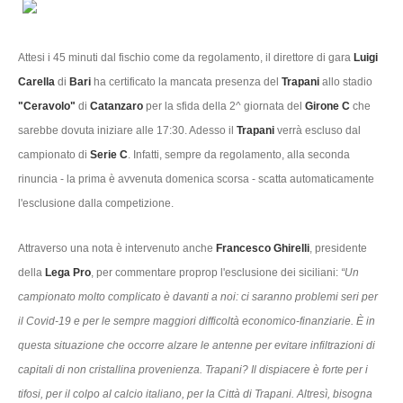
Attesi i 45 minuti dal fischio come da regolamento, il direttore di gara
Luigi
Carella
di
Bari
ha certificato la mancata presenza del
Trapani
allo stadio
"Ceravolo"
di
Catanzaro
per la sfida della 2^ giornata del
Girone C
che
sarebbe dovuta iniziare alle 17:30. Adesso il
Trapani
verrà escluso dal
campionato di
Serie C
. Infatti, sempre da regolamento, alla seconda
rinuncia - la prima è avvenuta domenica scorsa - scatta automaticamente
l'esclusione dalla competizione.
Attraverso una nota è intervenuto anche
Francesco Ghirelli
, presidente
della
Lega Pro
, per commentare proprop l'esclusione dei siciliani:
“Un
campionato molto complicato è davanti a noi: ci saranno problemi seri per
il Covid-19 e per le sempre maggiori difficoltà economico-finanziarie. È in
questa situazione che occorre alzare le antenne per evitare infiltrazioni di
capitali di non cristallina provenienza. Trapani? Il dispiacere è forte per i
tifosi, per il colpo al calcio italiano, per la Città di Trapani. Altresì, bisogna