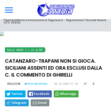
PaganeseMania è emanazione di Paganese.it - Registrazione Tribunale Nocera
Inf. n. 1154/05.
DALLA SERIE C | LE ALTRE
CATANZARO-TRAPANI NON SI GIOCA.
SICILIANI ASSENTI ED ORA ESCLUSI DALLA
C. IL COMMENTO DI GHIRELLI
REDAZIONE
@PAGANESEMANIA
04.10.2020 21:49
47
0
Twitter
Facebook
Whatsapp
Telegram
Email