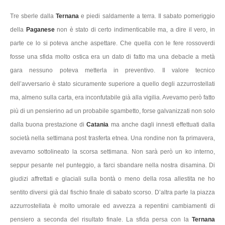
Tre sberle dalla
Ternana
e piedi saldamente a terra. Il sabato pomeriggio
della
Paganese
non è stato di certo indimenticabile ma, a dire il vero, in
parte ce lo si poteva anche aspettare. Che quella con le fere rossoverdi
fosse una sfida molto ostica era un dato di fatto ma una debacle a metà
gara nessuno poteva metterla in preventivo. Il valore tecnico
dell’avversario è stato sicuramente superiore a quello degli azzurrostellati
ma, almeno sulla carta, era inconfutabile già alla vigilia. Avevamo però fatto
più di un pensierino ad un probabile sgambetto, forse galvanizzati non solo
dalla buona prestazione di
Catania
ma anche dagli innesti effettuati dalla
società nella settimana post trasferta etnea. Una rondine non fa primavera,
avevamo sottolineato la scorsa settimana. Non sarà però un ko interno,
seppur pesante nel punteggio, a farci sbandare nella nostra disamina. Di
giudizi affrettati e glaciali sulla bontà o meno della rosa allestita ne ho
sentito diversi già dal fischio finale di sabato scorso. D’altra parte la piazza
azzurrostellata è molto umorale ed avvezza a repentini cambiamenti di
pensiero a seconda del risultato finale. La sfida persa con la
Ternana