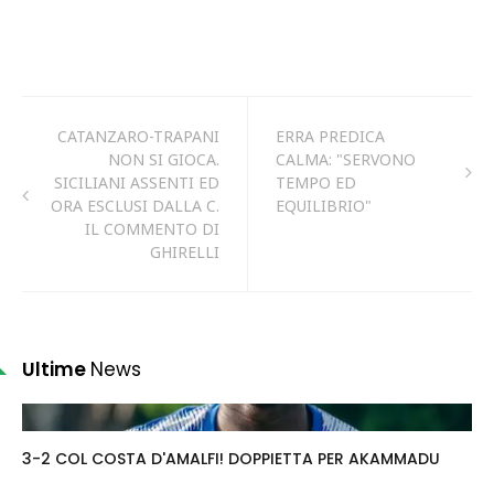
CATANZARO-TRAPANI
ERRA PREDICA
NON SI GIOCA.
CALMA: "SERVONO
SICILIANI ASSENTI ED
TEMPO ED
ORA ESCLUSI DALLA C.
EQUILIBRIO"
IL COMMENTO DI
GHIRELLI
Ultime
News
3-2 COL COSTA D'AMALFI! DOPPIETTA PER AKAMMADU