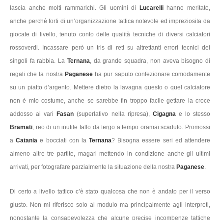
lascia anche molti rammarichi. Gli uomini di
Lucarelli
hanno meritato,
anche perché forti di un’organizzazione tattica notevole ed impreziosita da
giocate di livello, tenuto conto delle qualità tecniche di diversi calciatori
rossoverdi. Incassare però un tris di reti su altrettanti errori tecnici dei
singoli fa rabbia. La
Ternana
, da grande squadra, non aveva bisogno di
regali che la nostra
Paganese
ha pur saputo confezionare comodamente
su un piatto d’argento. Mettere dietro la lavagna questo o quel calciatore
non è mio costume, anche se sarebbe fin troppo facile gettare la croce
addosso ai vari
Fasan
(superlativo nella ripresa),
Cigagna
e lo stesso
Bramati
, reo di un inutile fallo da tergo a tempo oramai scaduto. Promossi
a
Catania
e bocciati con la
Ternana
? Bisogna essere seri ed attendere
almeno altre tre partite, magari mettendo in condizione anche gli ultimi
arrivati, per fotografare parzialmente la situazione della nostra
Paganese
.
Di certo a livello tattico c’è stato qualcosa che non è andato per il verso
giusto. Non mi riferisco solo al modulo ma principalmente agli interpreti,
nonostante la consapevolezza che alcune precise incombenze tattiche