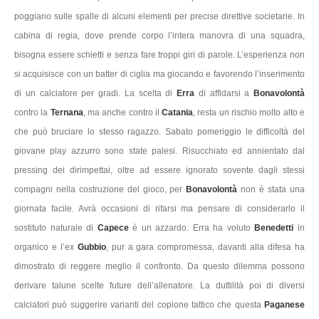
poggiano sulle spalle di alcuni elementi per precise direttive societarie. In
cabina di regia, dove prende corpo l’intera manovra di una squadra,
bisogna essere schietti e senza fare troppi giri di parole. L’esperienza non
si acquisisce con un batter di ciglia ma giocando e favorendo l’inserimento
di un calciatore per gradi. La scelta di
Erra
di affidarsi a
Bonavolontà
contro la
Ternana
, ma anche contro il
Catania
, resta un rischio molto alto e
che può bruciare lo stesso ragazzo. Sabato pomeriggio le difficoltà del
giovane play azzurro sono state palesi. Risucchiato ed annientato dal
pressing dei dirimpettai, oltre ad essere ignorato sovente dagli stessi
compagni nella costruzione del gioco, per
Bonavolontà
non è stata una
giornata facile. Avrà occasioni di rifarsi ma pensare di considerarlo il
sostituto naturale di
Capece
è un azzardo. Erra ha voluto
Benedetti
in
organico e l’ex
Gubbio
, pur a gara compromessa, davanti alla difesa ha
dimostrato di reggere meglio il confronto. Da questo dilemma possono
derivare talune scelte future dell’allenatore. La duttilità poi di diversi
calciatori può suggerire varianti del copione tattico che questa
Paganese