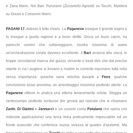
e Zana libero. Nel Bari: Punziano (Zizzariello-Agresti) su Tacchi, Maldera
su Grassi e Consonni libero.
PAGANI 17.
Adesso è tutto chiaro. La
Paganese
insegue il grande sogno e
lo insegue a giusta ragione e a buon diritto. Gioca un buon calcio, ha
parecchi uomini che sultaneggiano, mostra insomma di avere
un'orchestrazione corale davvero eccellente. Il
Bari
arranca alla cieca, in
troppe circostanze manca del guizzo vincente e basti dire che dal preciso
istante in cui i pugliesi si trovano a risalire la corrente macinano tutta roba
senza importanza: qulache sana mischia davanti a
Fiore
, qualche
conclusione assai anonima, un arrembaggio insomma piuttosto sterile. La
Paganese
ottiene in pratica una vittoria tenacemente voluta. Sfoggia un
centrocampo piuttosto sontuoso (tre grosse api operaie che si chiamano
Zanin
,
Di Giaimo
e
Jannucci
e un cursore come
Patalano
che opera con
notevole applicazione) una terza linea praticamente impeccabile ed un
fronte avanzato che conferisce nuova vivezza al quadro d'assieme. Ma