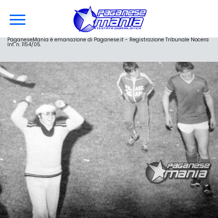
PaganeseMania è emanazione di Paganese.it - Registrazione Tribunale Nocera
Inf. n. 1154/05.