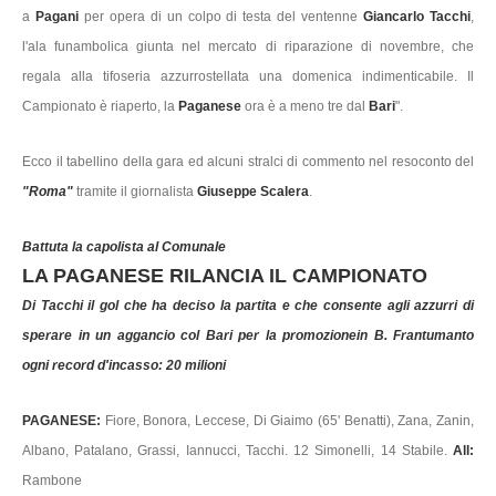
a
Pagani
per opera di un colpo di testa del ventenne
Giancarlo Tacchi
,
l'ala funambolica giunta nel mercato di riparazione di novembre, che
regala alla tifoseria azzurrostellata una domenica indimenticabile. Il
Campionato è riaperto, la
Paganese
ora è a meno tre dal
Bari
".
Ecco il tabellino della gara ed alcuni stralci di commento nel resoconto del
"Roma"
tramite il giornalista
Giuseppe Scalera
.
Battuta la capolista al Comunale
LA PAGANESE RILANCIA IL CAMPIONATO
Di Tacchi il gol che ha deciso la partita e che consente agli azzurri di
sperare in un aggancio col Bari per la promozionein B. Frantumanto
ogni record d'incasso: 20 milioni
PAGANESE:
Fiore, Bonora, Leccese, Di Giaimo (65' Benatti), Zana, Zanin,
Albano, Patalano, Grassi, Iannucci, Tacchi. 12 Simonelli, 14 Stabile.
All:
Rambone