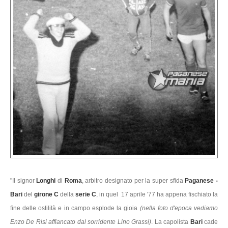
"Il signor
Longhi
di
Roma
, arbitro designato per la super sfida
Paganese -
Bari
del
girone C
della
serie C
, in quel 17 aprile '77 ha appena fischiato la
fine delle ostilità e in campo esplode la gioia
(nella foto d'epoca vediamo
Enzo De Risi affiancato dal sorridente Lino Grassi)
. La capolista
Bari
cade