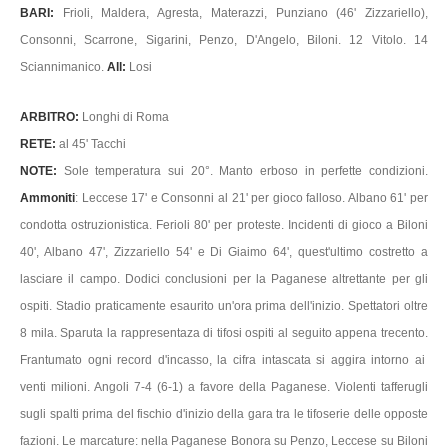
BARI:
Frioli, Maldera, Agresta, Materazzi, Punziano (46' Zizzariello),
Consonni, Scarrone, Sigarini, Penzo, D'Angelo, Biloni. 12 Vitolo. 14
Sciannimanico.
All:
Losi
ARBITRO:
Longhi di Roma
RETE:
al 45' Tacchi
NOTE:
Sole temperatura sui 20°. Manto erboso in perfette condizioni.
Ammoniti
: Leccese 17' e Consonni al 21' per gioco falloso. Albano 61' per
condotta ostruzionistica. Ferioli 80' per proteste. Incidenti di gioco a Biloni
40', Albano 47', Zizzariello 54' e Di Giaimo 64', quest'ultimo costretto a
lasciare il campo. Dodici conclusioni per la Paganese altrettante per gli
ospiti. Stadio praticamente esaurito un'ora prima dell'inizio. Spettatori oltre
8 mila. Sparuta la rappresentaza di tifosi ospiti al seguito appena trecento.
Frantumato ogni record d'incasso, la cifra intascata si aggira intorno ai
venti milioni. Angoli 7-4 (6-1) a favore della Paganese. Violenti tafferugli
sugli spalti prima del fischio d'inizio della gara tra le tifoserie delle opposte
fazioni. Le marcature: nella Paganese Bonora su Penzo, Leccese su Biloni