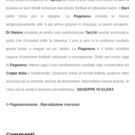
trova nella circostanza un
Tacchi
da mille e una notte che riesce a dare la
polvere ai suoi diretti avversari danzando football di altissimo livello. Il
Bari
parte bene poi si spegne. La
Paganese
innesta le marce
progressivamente alte. Il gol arriva proprio in chiusura, in pieno recupero.
Di Giaimo
scodella al centro una punizione per
Tacchi
; pronta incornata e
palla che s'incastra sotto la traversa. L'uno a zero è in sostanza risultato
giusto tondo e magari un po' stretto. La
Paganese
è il solito colettivo
capace di produrre football razionale e consapevole. Detto per inciso oggi
la
Paganese
ottiene oggi il suo ventiseiesimo risultato utile consecutivo tra
Coppa Italia
e campionato. Qualcuno parla di record battuto, qualcun altro
accenna ad un primato ancora da frantumare. Impossibile essere precisi. In
certi casi la verità è davvero pirandelliana.
GIUSEPPE SCALERA
© Paganesemania - Riproduzione riservata
Commenti