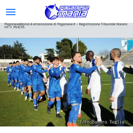
PaganeseMania è emanazione di Paganese.it - Registrazione Tribunale Nocera
Inf. n. 1154/05.