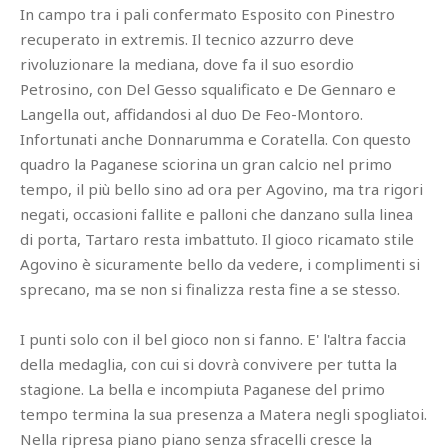
In campo tra i pali confermato Esposito con Pinestro
recuperato in extremis. Il tecnico azzurro deve
rivoluzionare la mediana, dove fa il suo esordio
Petrosino, con Del Gesso squalificato e De Gennaro e
Langella out, affidandosi al duo De Feo-Montoro.
Infortunati anche Donnarumma e Coratella. Con questo
quadro la Paganese sciorina un gran calcio nel primo
tempo, il più bello sino ad ora per Agovino, ma tra rigori
negati, occasioni fallite e palloni che danzano sulla linea
di porta, Tartaro resta imbattuto. Il gioco ricamato stile
Agovino è sicuramente bello da vedere, i complimenti si
sprecano, ma se non si finalizza resta fine a se stesso.
I punti solo con il bel gioco non si fanno. E' l'altra faccia
della medaglia, con cui si dovrà convivere per tutta la
stagione. La bella e incompiuta Paganese del primo
tempo termina la sua presenza a Matera negli spogliatoi.
Nella ripresa piano piano senza sfracelli cresce la