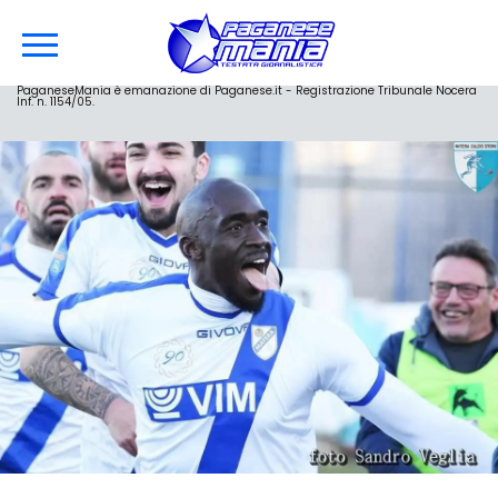
PaganeseMania è emanazione di Paganese.it - Registrazione Tribunale Nocera
Inf. n. 1154/05.