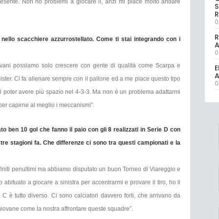
presente. Non ho problemi a giocare lì, anzi mi piace molto andare
S
R
0
R
nello scacchiere azzurrostellato. Come ti stai integrando con i
0
ovani possiamo solo crescere con gente di qualità come Scarpa e
E
A
mister. Ci fa allenare sempre con il pallone ed a me piace questo tipo
0
 di poter avere più spazio nel 4-3-3. Ma non è un problema adattarmi
per capirne al meglio i meccanismi”.
o ben 10 gol che fanno il paio con gli 8 realizzati in Serie D con
 tre stagioni fa. Che differenze ci sono tra questi campionati e la
finiti penultimi ma abbiamo disputato un buon Torneo di Viareggio e
 abituato a giocare a sinistra per accentrarmi e provare il tiro, ho il
 è tutto diverso. Ci sono calciatori davvero forti, che arrivano da
giovane come la nostra affrontare queste squadre”.