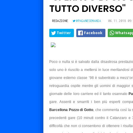
TUTTO DIVERSO"
REDAZIONE
@PAGANESEMANIA
06.11.2018 09:
Twitter
Facebook
Whatsap
Poco o nulla si è salvato dalla disastrosa prestaz
solo uno è riuscito a mettersi in luce meritandosi di
giovane esterno classe ’98 è subentrato a mezz’ora
retroguardia ospite mentre gli uomini di maggior
giornate delle loro carriere ed il tanto osannato
Pa
gare. Assenti e smarriti i ben più esperti compa
Barcellona Pozzo di Gotto
, che commenta così la s
precedenti gare (10 minuti contro il Catanzaro e 
difficoltà che non ci consentono di ottenere i risult