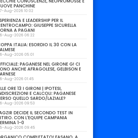
ECCHIE CONOSCENZE, NEOPROMOSSE E
NUOVE PANCHINE
7-Aug-2026 10:02
SPERIENZA E LEADERSHIP PER IL
ENTROCAMPO: GIUSEPPE SICURELLA
TORNA A PAGANI
6-Aug-2026 06:22
OPPA ITALIA: ESORDIO IL 30 CON LA
ALMESE
6-Aug-2026 05:01
FFICIALE: PAGANESE NEL GIRONE G! CI
ONO ANCHE AFRAGOLESE, GELBISON E
ARNESE
6-Aug-2026 01:45
LLE ORE 13 I GIRONI | IPOTESI,
NDISCREZIONI E CALCOLI: PAGANESE
ERSO QUELLO SARDO/LAZIALE?
6-Aug-2026 09:53
AGZIR DECIDE IL SECONDO TEST IN
ITIRO. CON L'EQUIPE CAMPANIA
ERMINA 1-0
5-Aug-2026 09:45
ORGANICO COMPLETATO! FASANO, A