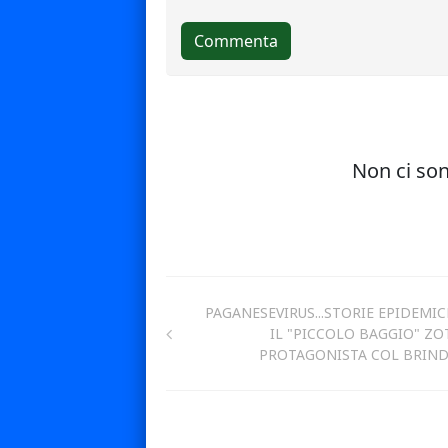
PAGANESEVIRUS...STORIE EPIDEMIC
IL "PICCOLO BAGGIO" ZO
PROTAGONISTA COL BRIND