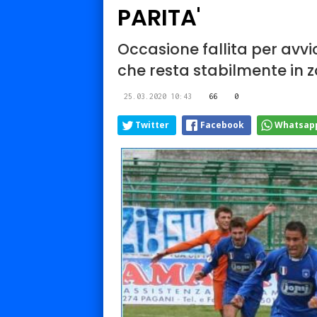
PARITA'
Occasione fallita per avvi
che resta stabilmente in 
25.03.2020 10:43
66
0
Twitter
Facebook
Whatsap