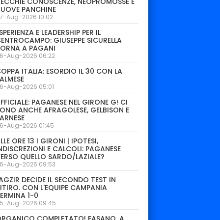
ECCHIE CONOSCENZE, NEOPROMOSSE E
NUOVE PANCHINE
7-Aug-2026 10:02
SPERIENZA E LEADERSHIP PER IL
ENTROCAMPO: GIUSEPPE SICURELLA
TORNA A PAGANI
6-Aug-2026 06:22
OPPA ITALIA: ESORDIO IL 30 CON LA
ALMESE
6-Aug-2026 05:01
FFICIALE: PAGANESE NEL GIRONE G! CI
ONO ANCHE AFRAGOLESE, GELBISON E
ARNESE
6-Aug-2026 01:45
LLE ORE 13 I GIRONI | IPOTESI,
NDISCREZIONI E CALCOLI: PAGANESE
ERSO QUELLO SARDO/LAZIALE?
6-Aug-2026 09:53
AGZIR DECIDE IL SECONDO TEST IN
ITIRO. CON L'EQUIPE CAMPANIA
ERMINA 1-0
5-Aug-2026 09:45
ORGANICO COMPLETATO! FASANO, A