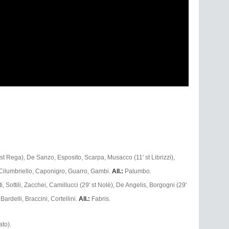
st Rega), De Sanzo, Esposito, Scarpa, Musacco (11' st Librizzi),
ilumbriello, Caponigro, Guarro, Gambi.
All.:
Palumbo.
ti, Sottili, Zacchei, Camillucci (29' st Nolè), De Angelis, Borgogni (29'
 Bardelli, Braccini, Cortellini.
All.:
Fabris.
to).