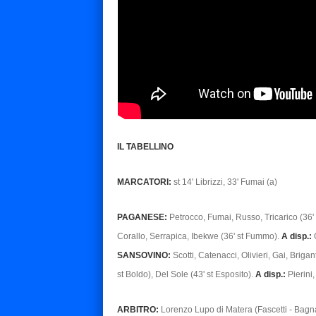
IL TABELLINO
MARCATORI:
st 14' Librizzi, 33' Fumai (a)
PAGANESE:
Petrocco, Fumai, Russo, Tricarico (36' 
Corallo, Serrapica, Ibekwe (36' st Fummo).
A disp.:
C
SANSOVINO:
Scotti, Catenacci, Olivieri, Gai, Brigan
st Boldo), Del Sole (43' st Esposito).
A disp.:
Pierini,
ARBITRO:
Lorenzo Lupo di Matera (Fascetti - Bagna