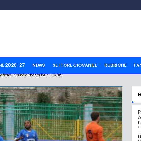
NE 2026-27
NEWS
SETTORE GIOVANILE
RUBRICHE
FA
ione Tribunale Nocera Inf. n. 1154/05.
P
A
0
U