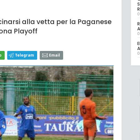
S
R
0
cinarsi alla vetta per la Paganese
R
zona Playoff
0
E
A
0
p
Telegram
Email