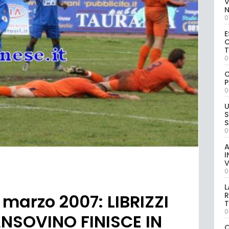
V
0
E
C
0
C
P
0
U
S
S
0
A
I
V
0
L
R
marzo 2007: LIBRIZZI
T
0
NSOVINO FINISCE IN