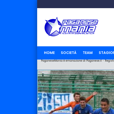
HOME
SOCIETÀ
TEAM
STAGIO
PaganeseMania è emanazione di Paganese.it - Registraz