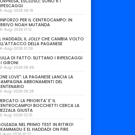
ORPRESA, ESCLUSO; SONO 6 I
IPESCAGGI
5-Aug-2026 06:19
INFORZO PER IL CENTROCAMPO: IN
ARRIVO NOAH MUTANDA
5-Aug-2026 01:12
L HADDADI, IL JOLLY CHE CAMBIA VOLTO
LL'ATTACCO DELLA PAGANESE
4-Aug-2026 01:29
ULLA DI FATTO: SLITTANO I RIPESCAGGI
 I GIRONI
3-Aug-2026 06:49
ONE LOVE": LA PAGANESE LANCIA LA
CAMPAGNA ABBONAMENTI DEL
CENTENARIO
3-Aug-2026 06:28
ERCATO: LA PRIORITA' E' IL
CENTROCAMPO! BOCCHETTI CERCA LA
EZZALA GIUSTA
3-Aug-2026 02:31
OLEADA NEL PRIMO TEST IN RITIRO!
KAMMADU E EL HADDADI ON FIRE
1-Aug-2026 10:27