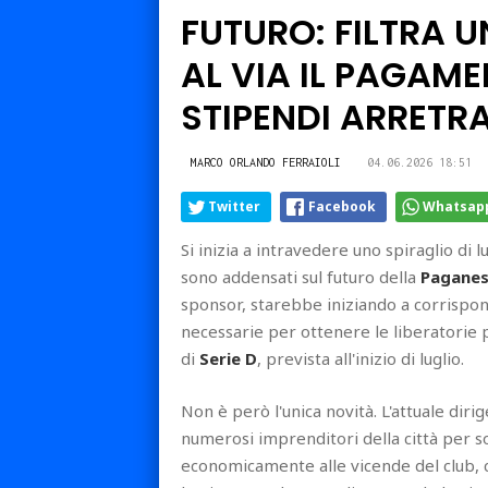
FUTURO: FILTRA U
AL VIA IL PAGAME
STIPENDI ARRETRA
MARCO ORLANDO FERRAIOLI
04.06.2026 18:51
Twitter
Facebook
Whatsap
Si inizia a intravedere uno spiraglio di l
sono addensati sul futuro della
Pagane
sponsor, starebbe iniziando a corrispon
necessarie per ottenere le liberatorie 
di
Serie D
, prevista all'inizio di luglio.
Non è però l'unica novità. L'attuale diri
numerosi imprenditori della città per s
economicamente alle vicende del club, co