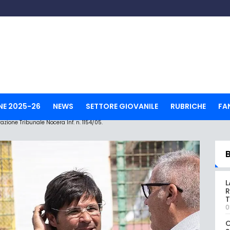
NE 2025-26
NEWS
SETTORE GIOVANILE
RUBRICHE
FA
ione Tribunale Nocera Inf. n. 1154/05.
L
R
T
0