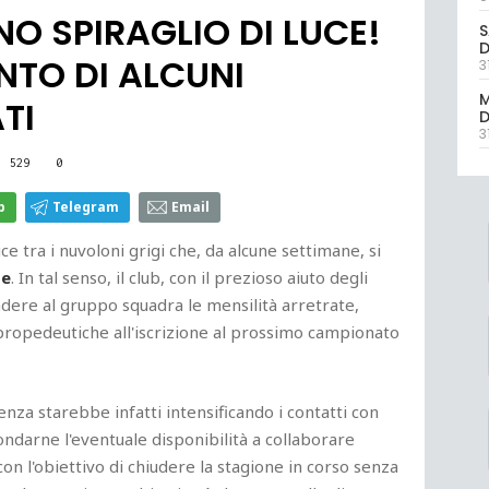
NO SPIRAGLIO DI LUCE!
S
D
NTO DI ALCUNI
3
M
TI
D
3
529
0
p
Telegram
Email
uce tra i nuvoloni grigi che, da alcune settimane, si
se
. In tal senso, il club, con il prezioso aiuto degli
dere al gruppo squadra le mensilità arretrate,
propedeutiche all'iscrizione al prossimo campionato
genza starebbe infatti intensificando i contatti con
ondarne l'eventuale disponibilità a collaborare
n l'obiettivo di chiudere la stagione in corso senza