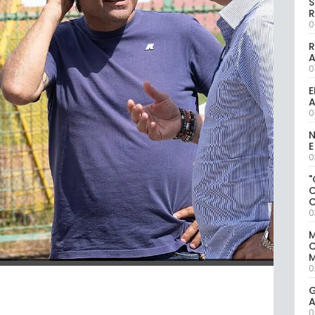
S
R
0
R
0
E
A
0
N
E
0
"
0
M
M
0
G
A
0