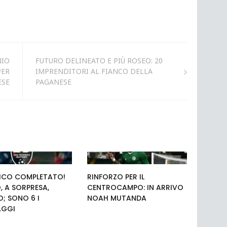
NIO
FUTURO DELINEATO E PIÙ ROSEO: 20
PER
IMPRENDITORI AL FIANCO DELLA
ESE
PAGANESE
ICO COMPLETATO!
RINFORZO PER IL
, A SORPRESA,
CENTROCAMPO: IN ARRIVO
; SONO 6 I
NOAH MUTANDA
AGGI