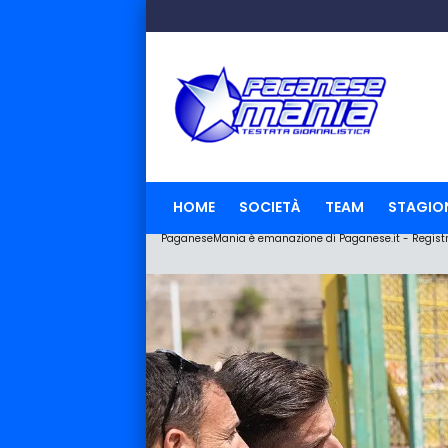
HOME
SOCIETÀ
TEAM
STAGIO
PaganeseMania è emanazione di Paganese.it - Registraz