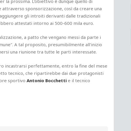
er la prossima. L'obiettivo è dunque quello di
e attraverso sponsorizzazione, così da creare una
giungere gli introiti derivanti dalle tradizionali
ebbero attestati intorno ai 500-600 mila euro.
alizzazione, a patto che vengano messi da parte i
une". A tal proposito, presumibilmente all'inizio
si una riunione tra tutte le parti interessate.
ero incastrarsi perfettamente, entro la fine del mese
tto tecnico, che ripartirebbe dai due protagonisti
tore sportivo
Antonio Bocchetti
e il tecnico