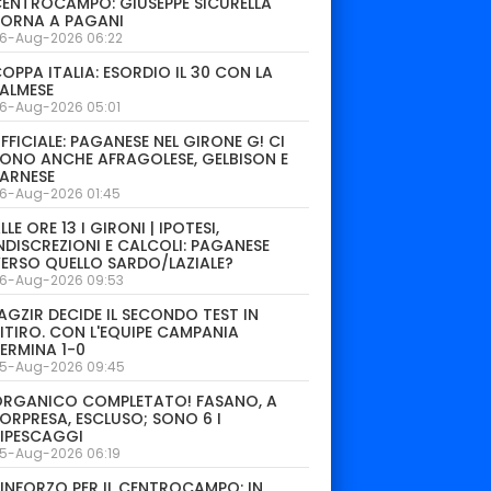
ENTROCAMPO: GIUSEPPE SICURELLA
TORNA A PAGANI
6-Aug-2026 06:22
OPPA ITALIA: ESORDIO IL 30 CON LA
ALMESE
6-Aug-2026 05:01
FFICIALE: PAGANESE NEL GIRONE G! CI
ONO ANCHE AFRAGOLESE, GELBISON E
ARNESE
6-Aug-2026 01:45
LLE ORE 13 I GIRONI | IPOTESI,
NDISCREZIONI E CALCOLI: PAGANESE
ERSO QUELLO SARDO/LAZIALE?
6-Aug-2026 09:53
AGZIR DECIDE IL SECONDO TEST IN
ITIRO. CON L'EQUIPE CAMPANIA
ERMINA 1-0
5-Aug-2026 09:45
ORGANICO COMPLETATO! FASANO, A
ORPRESA, ESCLUSO; SONO 6 I
IPESCAGGI
5-Aug-2026 06:19
INFORZO PER IL CENTROCAMPO: IN