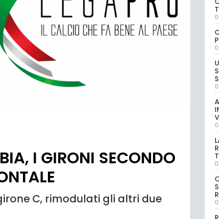
C
0
C
P
0
U
S
S
0
A
I
V
0
L
R
BIA, I GIRONI SECONDO
T
0
ZONTALE
S
R
irone C, rimodulati gli altri due
0
R