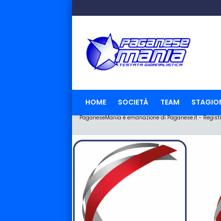
HOME
SOCIETÀ
TEAM
STAGIO
PaganeseMania è emanazione di Paganese.it - Registraz