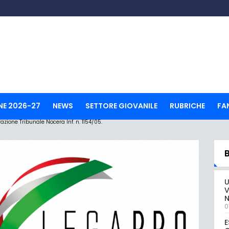
NE 2026-27
NEWS
SETTORE GIOVANILE
RUBRICHE
FA
ione Tribunale Nocera Inf. n. 1154/05.
U
V
0
E