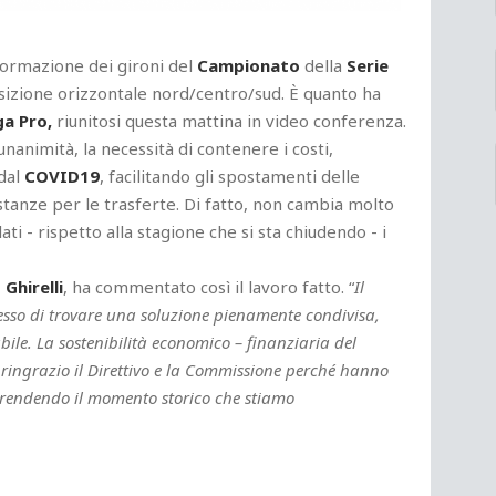
formazione dei gironi del
Campionato
della
Serie
izione orizzontale nord/centro/sud. È quanto ha
ga Pro,
riunitosi questa mattina in video conferenza.
unanimità, la necessità di contenere i costi,
dal
COVID19
, facilitando gli spostamenti delle
istanze per le trasferte. Di fatto, non cambia molto
i - rispetto alla stagione che si sta chiudendo - i
Ghirelli
, ha commentato così il lavoro fatto. “
Il
esso di trovare una soluzione pienamente condivisa,
le. La sostenibilità economico – finanziaria del
 ringrazio il Direttivo e la Commissione perché hanno
rendendo il momento storico che stiamo