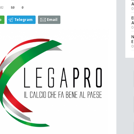
02
80
0
0
E
p
Telegram
Email
A
0
N
E
0