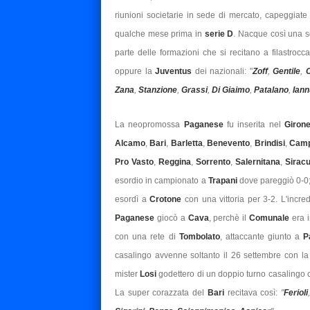
riunioni societarie in sede di mercato, capeggiat
qualche mese prima in
serie D
. Nacque così una s
parte delle formazioni che si recitano a filastrocca
oppure la
Juventus
dei nazionali: "
Zoff
,
Gentile
,
C
Zana
,
Stanzione
,
Grassi
,
Di Giaimo
,
Patalano
,
Iann
La neopromossa
Paganese
fu inserita nel
Giron
Alcamo
,
Bari
,
Barletta
,
Benevento
,
Brindisi
,
Cam
Pro Vasto
,
Reggina
,
Sorrento
,
Salernitana
,
Sirac
esordio in campionato a
Trapani
dove pareggiò 0-0;
esordì a
Crotone
con una vittoria per 3-2. L'incre
Paganese
giocò a
Cava
, perchè il
Comunale
era i
con una rete di
Tombolato
, attaccante giunto a
P
casalingo avvenne soltanto il 26 settembre con l
mister
Losi
godettero di un doppio turno casalingo
La super corazzata del
Bari
recitava così:
"
Ferioli