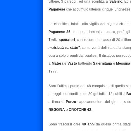
vittorie, 3 pareggi, ed una sconfitta a
Salerno
.
Ed è
Paganese
che accumulò ulteriori cinque lunghezze 
La classifica, infatti, alla vigilia del big match del
Paganese 35
. In quella domenica storica, però, gli
7mila spettatori
,
con record d’incasso di 20 milioni
matricola terribile”
,
come verrà definita dalla stamp
così a solo 5 punti dai pugliesi. Il distacco purtrop
a
Matera
e
Vasto
battendo
Salernitana
e
Messin
1977.
Sarà l’ultimo punto dei 48 conquistati di quella st
pareggi e 4 sconfitte con 30 gol fatti e 18 subiti. Il
Ba
a firma di
Penzo
capocannoniere del girone, sube
REGGINA
e
CROTONE 42
.
Sono trascorsi oltre
40 anni
da quella prima sta