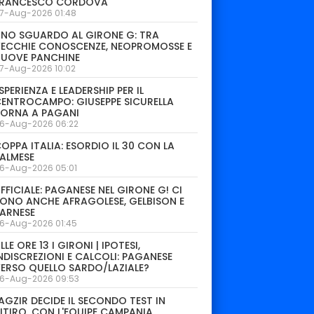
FRANCESCO CORDOVA
7-Aug-2026 01:48
NO SGUARDO AL GIRONE G: TRA
ECCHIE CONOSCENZE, NEOPROMOSSE E
NUOVE PANCHINE
7-Aug-2026 10:02
SPERIENZA E LEADERSHIP PER IL
ENTROCAMPO: GIUSEPPE SICURELLA
TORNA A PAGANI
6-Aug-2026 06:22
OPPA ITALIA: ESORDIO IL 30 CON LA
ALMESE
6-Aug-2026 05:01
FFICIALE: PAGANESE NEL GIRONE G! CI
ONO ANCHE AFRAGOLESE, GELBISON E
ARNESE
6-Aug-2026 01:45
LLE ORE 13 I GIRONI | IPOTESI,
NDISCREZIONI E CALCOLI: PAGANESE
ERSO QUELLO SARDO/LAZIALE?
6-Aug-2026 09:53
AGZIR DECIDE IL SECONDO TEST IN
ITIRO. CON L'EQUIPE CAMPANIA