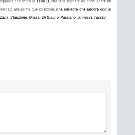
a squadra che sfiorò la
serie B
, che fece sognare ad occhi aperti un
llargato alle prime due posizioni.
Una squadra che ancora oggi si
Zana
,
Stanzione
,
Grassi
,
Di Giaimo
,
Patalano
,
Iannucci
,
Tacchi
“.