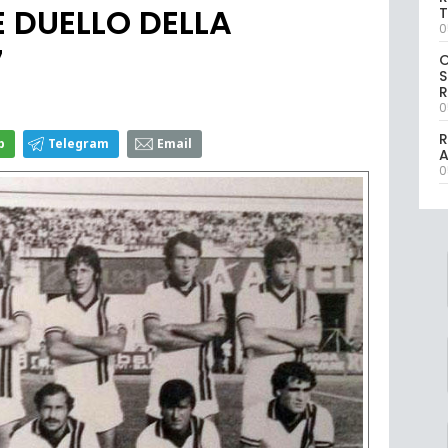
E DUELLO DELLA
T
0
7
S
R
0
R
p
Telegram
Email
0