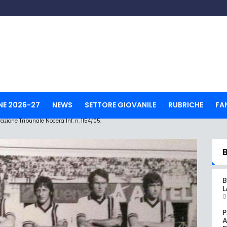
NE 2026-27
NEWS
SETTORE GIOVANILE
RUBRICHE
FA
ione Tribunale Nocera Inf. n. 1154/05.
B
L
0
P
A