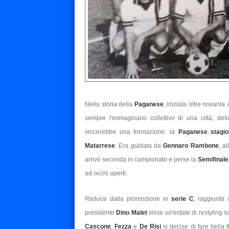
Nella storia della
Paganese
, iniziata oltre novanta
sempre l'immaginario collettivo di una città, de
vincerebbe una formazione: la
Paganese stagio
Matarrese
. Era guidata da
Gennaro Rambone
, a
arrivò seconda in campionato e perse la
Semifinal
ad occhi aperti.
Reduce dalla promozione in
serie C
, raggiunta
presidente
Dino Malet
visse un'estate di restyling s
Cascone
,
Fezza
e
De Risi
si decise di fare bella