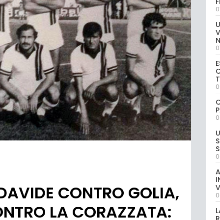
0
U
V
0
E
C
0
C
P
0
U
S
S
0
A
I
DAVIDE CONTRO GOLIA,
V
0
ONTRO LA CORAZZATA:
L
R