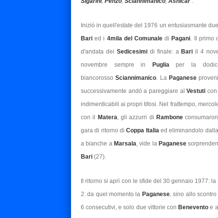
Sigarini
,
Penzo
,
Sciannimanico
,
Asnicar
".
Iniziò in quell'estate del 1976 un entusiasmante due
Bari
ed i
4mila del Comunale
di
Pagani
. Il primo
d'andata dei
Sedicesimi
di finale: a
Bari
il 4 nov
novembre sempre in
Puglia
per la dodice
biancorosso
Sciannimanico
. La
Paganese
proveni
successivamente andò a pareggiare al
Vestuti
con
indimenticabili ai propri tifosi. Nel frattempo, merco
con il
Matera
, gli azzurri di
Rambone
consumarono 
gara di ritorno di
Coppa Italia
ed eliminandolo dalla m
a bianche a
Marsala
, vide la
Paganese
sorprenden
Bari
(27).
Il ritorno si aprì con le sfide del 30 gennaio 1977: la
2: da quel momento la
Paganese
,
sino allo scontro 
6 consecutivi, e solo due vittorie con
Benevento
e 