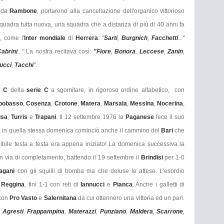
e da
Rambone
, portarono alla cancellazione dell'organico vittorioso
quadra tutta nuova, una squadra che a distanza di più di 40 anni fa
, come l'
Inter
mondiale
di
Herrera
:
"
Sarti
,
Burgnich
,
Facchetti
..."
abrini
..."
La nostra recitava così:
"Fiore
,
Bonora
,
Leccese
,
Zanin
,
ucci
,
Tacchi
"
.
e C
della
serie C
a sgomitare, in rigoroso ordine alfabetico, con
pobasso
,
Cosenza
,
Crotone
,
Matera
,
Marsala
,
Messina
,
Nocerina
,
usa
,
Turris
e
Trapani
. Il 12 settembre 1976 la
Paganese
fece il suo
 in quella stessa domenica cominciò anche il cammino del
Bari
che
dibile testa a testa era appena iniziato! La domenica successiva la
n via di completamento, battendo il 19 settembre il
Brindisi
per 1-0
agani
con gli squilli di tromba ma che deluse le attese. L'esordio
a
Reggina
, finì 1-1 con reti di
Iannucci
e
Pianca
. Anche i galletti di
 con
Pro Vasto
e
Salernitana
da cui ottennero una vittoria ed un pari.
,
Agresti
,
Frappampina
,
Materazzi
,
Punzian
o
,
Maldera
,
Scarrone
,