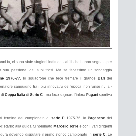
 anni fa, ci sono state stagioni indimenticabili che hanno segnato per
lla sua passione, dei suoi tifosi. Ma se facessimo un sondaggio
ne 1976-77
, lo squadrone che fece tremare il grande
Bari
dei
llenatore sanguigno tra i più innovativi dell'epoca, non vinse nulla -
e
di
Coppa Italia
di
Serie C -
ma fece sognare l'intera
Pagani
sportiva
 al termine del campionato di
serie D
1975-76, la
Paganese
del
ocietario: alla guida fu nominato
Marcello Torre
e con i vari dirigenti
 figura dovendo disputare il primo storico campionato in
serie C
. Le