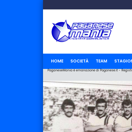
HOME
SOCIETÀ
TEAM
STAGIO
PaganeseMania è emanazione di Paganese.it - Registraz