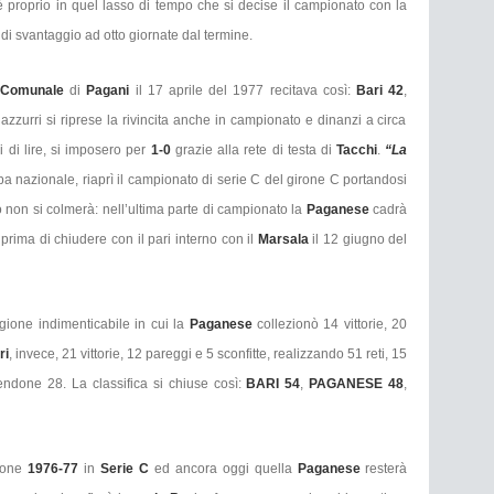
 proprio in quel lasso di tempo che si decise il campionato con la
di svantaggio ad otto giornate dal termine.
Comunale
di
Pagani
il 17
aprile del 1977 recitava così:
Bari 42
,
 azzurri si riprese la rivincita anche in campionato e dinanzi a circa
 di lire, si imposero per
1-0
grazie alla rete di testa di
Tacchi
.
“La
a nazionale, riaprì il campionato di serie C del girone C portandosi
po non si colmerà: nell’ultima parte di campionato la
Paganese
cadrà
a
prima di chiudere con il pari interno con il
Marsala
il 12 giugno del
agione indimenticabile in cui la
Paganese
collezionò 14 vittorie, 20
ri
, invece, 21 vittorie, 12 pareggi e 5 sconfitte, realizzando 51 reti, 15
ndone 28. La classifica si chiuse così:
BARI 54
,
PAGANESE 48
,
gione
1976-77
in
Serie C
ed ancora oggi quella
Paganese
resterà