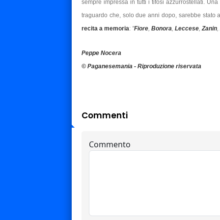
sempre impressa in tutti i tifosi azzurrostellati. Un
traguardo che, solo due anni dopo, sarebbe stato a
recita a memoria
:
"
Fiore
,
Bonora
,
Leccese
,
Zanin
,
Peppe Nocera
© Paganesemania - Riproduzione riservata
Commenti