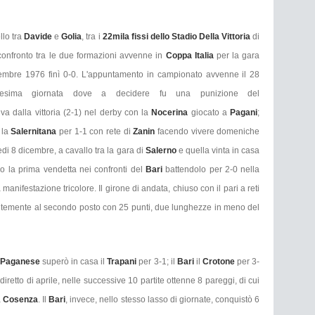
llo tra
Davide
e
Golia
,
tra i
22mila fissi
dello
Stadio Della Vittoria
di
 confronto tra le due formazioni avvenne in
Coppa Italia
per la gara
embre 1976 finì 0-0. L'appuntamento in campionato avvenne il 28
sima giornata dove a decidere fu una punizione del
va dalla vittoria (2-1) nel derby con la
Nocerina
giocato a
Pagani
;
 la
Salernitana
per 1-1 con rete di
Zanin
facendo vivere domeniche
ledi 8 dicembre, a cavallo tra la gara di
Salerno
e quella vinta in casa
la prima vendetta nei confronti del
Bari
battendolo per 2-0 nella
anifestazione tricolore. Il girone di andata, chiuso con il pari a reti
temente al secondo posto con 25 punti, due lunghezze in meno del
Paganese
superò in casa il
Trapani
per 3-1; il
Bari
il
Crotone
per 3-
diretto di aprile, nelle successive 10 partite ottenne 8 pareggi, di cui
a
Cosenza
. Il
Bari
, invece, nello stesso lasso di giornate, conquistò 6