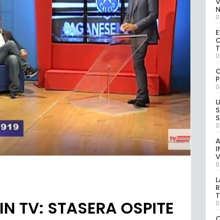
V
0
E
C
0
C
P
0
U
S
S
0
A
I
V
0
L
R
T
N TV: STASERA OSPITE
0