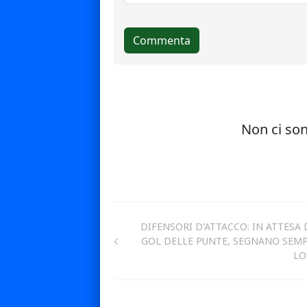
DIFENSORI D'ATTACCO: IN ATTESA 
GOL DELLE PUNTE, SEGNANO SEM
LO