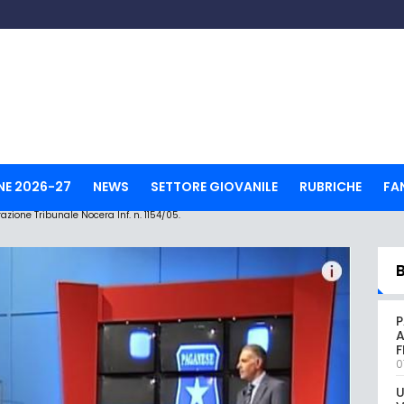
NE 2026-27
NEWS
SETTORE GIOVANILE
RUBRICHE
FA
ione Tribunale Nocera Inf. n. 1154/05.
P
A
0
U