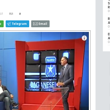
S
R
0
37
151
0
R
p
Telegram
Email
0
E
A
0