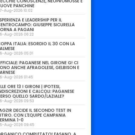
ECCHIE CONOSCENZE, NEOPROMOSSE E
NUOVE PANCHINE
7-Aug-2026 10:02
SPERIENZA E LEADERSHIP PER IL
ENTROCAMPO: GIUSEPPE SICURELLA
TORNA A PAGANI
6-Aug-2026 06:22
OPPA ITALIA: ESORDIO IL 30 CON LA
ALMESE
6-Aug-2026 05:01
FFICIALE: PAGANESE NEL GIRONE G! CI
ONO ANCHE AFRAGOLESE, GELBISON E
ARNESE
6-Aug-2026 01:45
LLE ORE 13 I GIRONI | IPOTESI,
NDISCREZIONI E CALCOLI: PAGANESE
ERSO QUELLO SARDO/LAZIALE?
6-Aug-2026 09:53
AGZIR DECIDE IL SECONDO TEST IN
ITIRO. CON L'EQUIPE CAMPANIA
ERMINA 1-0
5-Aug-2026 09:45
ORGANICO COMPLETATO! FASANO, A