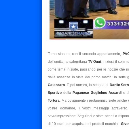
Torna stasera, con il secondo appuntamento,
PA
dell'emittente salernitana
TV Oggi
, inizierà il comm
come tema iniziale, passando per le notizie che r
dalle assenze in vista del primo match, in sette 
Catanzaro
. E poi ancora, la scheda di
Danilo Sorr
Sportivo
della
Paganese
Guglielmo Accardi
e d
Tortora
. Ma ovviamente i protagonisti siete anche e 
vostre domande, i vostri messaggi attravers
sovraimpressione. Seguiteci e state attenti a risponde
di 10 euro per acquistare i prodotti marchiati
Givo