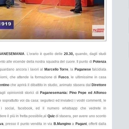
GANESEMANIA
. L'orario è quello delle
20.30,
quando, dagli studi
ento alle vicende della nostra squadra del cuore. Il punto di
Potenza
iguardano ancora i lavori al
Marcello Torre
, la
Paganese
falcidiata
giorni, che attende la formazione di
Fusco
, le ultimissime in casa
entino
che aprirà il dibattito in studio, animato stasera dal
Direttore
agli opinionisti storici di
Paganesemania:
Pino Pepe ed Alfonso
soprattutto voi da casa: seguiteci ed inviateci i vostri commenti, le
o i social, facebook, ed il numero whatsapp che vedrete in
re il più in fretta possibile,al
Quiz
di stasera, per avere uno sconto
va
, presso il punto vendita in via
B.Mangino
a
Pagani
, offerti dalla