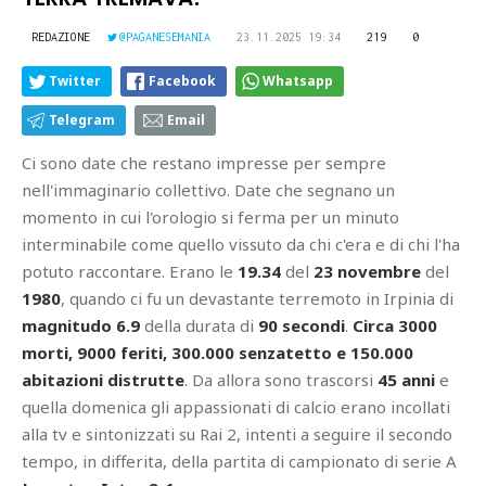
REDAZIONE
@PAGANESEMANIA
23.11.2025 19:34
219
0
Twitter
Facebook
Whatsapp
Telegram
Email
Ci sono date che restano impresse per sempre
nell'immaginario collettivo. Date che segnano un
momento in cui l'orologio si ferma per un minuto
interminabile come quello vissuto da chi c'era e di chi l'ha
potuto raccontare. Erano le
19.34
del
23 novembre
del
1980
, quando ci fu un devastante terremoto in Irpinia di
magnitudo 6.9
della durata di
90 secondi
.
Circa 3000
morti, 9000 feriti, 300.000 senzatetto e 150.000
abitazioni distrutte
. Da allora sono trascorsi
45 anni
e
quella domenica gli appassionati di calcio erano incollati
alla tv e sintonizzati su Rai 2, intenti a seguire il secondo
tempo, in differita, della partita di campionato di serie A