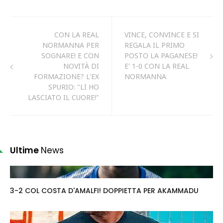
CON LA REAL
VINCE, CONVINCE E SI
NORMANNA PER
REGALA IL PRIMO
SOGNARE! E CON
POSTO LA PAGANESE!
NOVITÀ DI
E' 1-0 CON LA REAL
FORMAZIONE? L'EX
NORMANNA
SPURIO: "LI HO
LASCIATO IL CUORE!"
Ultime
News
3-2 COL COSTA D'AMALFI! DOPPIETTA PER AKAMMADU