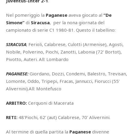
Juventus-Inter 2-1
.
Nel pomeriggio la
Paganese
aveva giocato al
“De
Simone”
di
Siracusa
, per la nona giornata del
campionato di serie C1 1980-81. Questo il tabellino:
SIRACUSA
; Ferioli, Calabrese, Culotti (Armenise), Agosti,
Nobile, Polverino, Piochi, Zanotti, Labonia (72' Bortot),
Pivotto, Auteri. All: Lombardo
PAGANESE:
Giordano, Dozzi, Condemi, Balestro, Trevisan,
Lomonte, Oddo, Tripepi, Fracas, Jannucci, Fiorucci (55'
Alivernini).All: Montefusco
ARBITRO:
Cerquoni di Macerata
RETI:
48'Piochi, 62' (aut) Calabrese, 70' Alivernini.
Al termine di quella partita la
Paganese
divenne