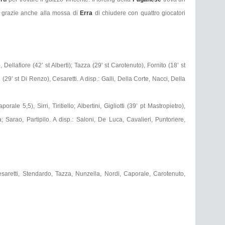
i, grazie anche alla mossa di
Erra
di chiudere con quattro giocatori
ellafiore (42’ st Alberti); Tazza (29' st Carotenuto), Fornito (18’ st
(29’ st Di Renzo), Cesaretti. A disp.: Galli, Della Corte, Nacci, Della
orale 5,5), Sirri, Tiritiello; Albertini, Gigliotti (39’ pt Mastropietro),
Sarao, Partipilo. A disp.: Saloni, De Luca, Cavalieri, Puntoriere,
Cesaretti, Stendardo, Tazza, Nunzella, Nordi, Caporale, Carotenuto,