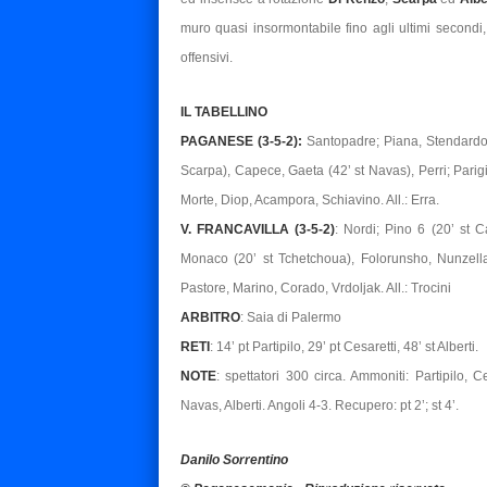
muro quasi insormontabile fino agli ultimi second
offensivi.
IL TABELLINO
PAGANESE (3-5-2):
Santopadre; Piana, Stendardo, D
Scarpa), Capece, Gaeta (42’ st Navas), Perri; Parigi 
Morte, Diop, Acampora, Schiavino. All.: Erra.
V. FRANCAVILLA (3-5-2)
: Nordi; Pino 6 (20’ st Cap
Monaco (20’ st Tchetchoua), Folorunsho, Nunzella; 
Pastore, Marino, Corado, Vrdoljak. All.: Trocini
ARBITRO
: Saia di Palermo
RETI
: 14’ pt Partipilo, 29’ pt Cesaretti, 48’ st Alberti.
NOTE
: spettatori 300 circa. Ammoniti: Partipilo, 
Navas, Alberti. Angoli 4-3. Recupero: pt 2’; st 4’.
Danilo Sorrentino