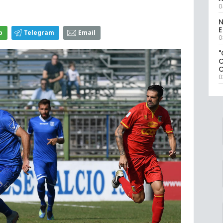
0
N
E
p
Telegram
Email
0
"
0