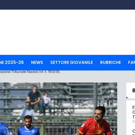
NE 2025-26
NEWS
SETTORE GIOVANILE
RUBRICHE
FA
ione Tribunale Nocera Inf. n. 1154/05.
E
C
0
C