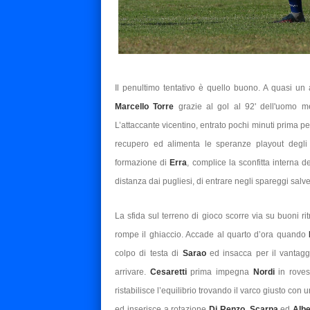
Il penultimo tentativo è quello buono. A quasi un a
Marcello Torre
grazie al gol al 92' dell'uomo 
L’attaccante vicentino, entrato pochi minuti prima per 
recupero ed alimenta le speranze playout degli a
formazione di
Erra
, complice la sconfitta interna d
distanza dai pugliesi, di entrare negli spareggi salv
La sfida sul terreno di gioco scorre via su buoni ri
rompe il ghiaccio. Accade al quarto d’ora quando
colpo di testa di
Sarao
ed insacca per il vantag
arrivare.
Cesaretti
prima impegna
Nordi
in roves
ristabilisce l’equilibrio trovando il varco giusto con
ed inserisce a rotazione
Di Renzo
,
Scarpa
ed
Albe