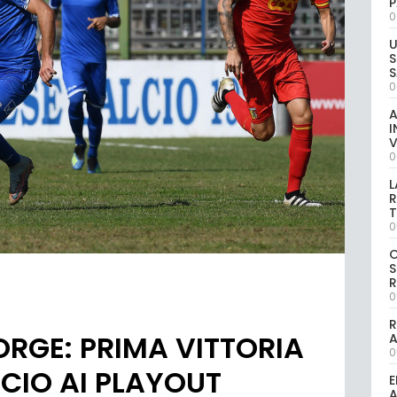
P
0
U
S
S
0
A
I
V
0
L
R
T
0
S
R
0
R
ORGE: PRIMA VITTORIA
0
CIO AI PLAYOUT
E
A