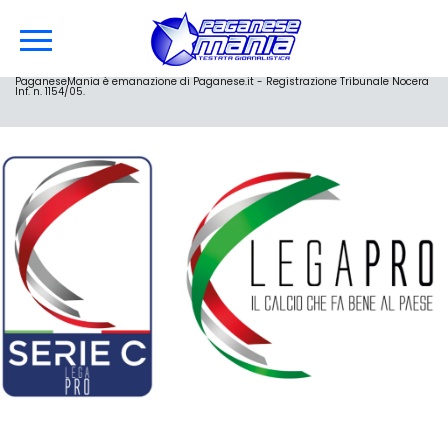
PaganeseMania è emanazione di Paganese.it - Registrazione Tribunale Nocera
Inf. n. 1154/05.