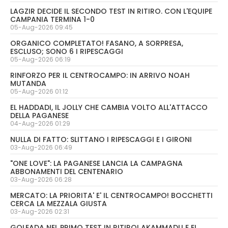
LAGZIR DECIDE IL SECONDO TEST IN RITIRO. CON L'EQUIPE
CAMPANIA TERMINA 1-0
05-Aug-2026 09:45
ORGANICO COMPLETATO! FASANO, A SORPRESA,
ESCLUSO; SONO 6 I RIPESCAGGI
05-Aug-2026 06:19
RINFORZO PER IL CENTROCAMPO: IN ARRIVO NOAH
MUTANDA
05-Aug-2026 01:12
EL HADDADI, IL JOLLY CHE CAMBIA VOLTO ALL'ATTACCO
DELLA PAGANESE
04-Aug-2026 01:29
NULLA DI FATTO: SLITTANO I RIPESCAGGI E I GIRONI
03-Aug-2026 06:49
"ONE LOVE": LA PAGANESE LANCIA LA CAMPAGNA
ABBONAMENTI DEL CENTENARIO
03-Aug-2026 06:28
MERCATO: LA PRIORITA' E' IL CENTROCAMPO! BOCCHETTI
CERCA LA MEZZALA GIUSTA
03-Aug-2026 02:31
GOLEADA NEL PRIMO TEST IN RITIRO! AKAMMADU E EL