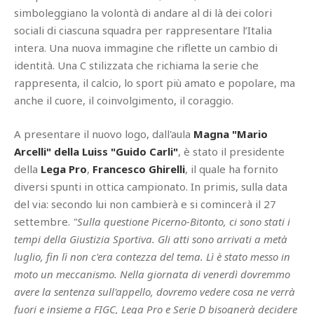
simboleggiano la volontà di andare al di là dei colori
sociali di ciascuna squadra per rappresentare l’Italia
intera. Una nuova immagine che riflette un cambio di
identità. Una C stilizzata che richiama la serie che
rappresenta, il calcio, lo sport più amato e popolare, ma
anche il cuore, il coinvolgimento, il coraggio.
A presentare il nuovo logo, dall'aula
Magna "Mario
Arcelli" della Luiss "Guido Carli"
, è stato il presidente
della
Lega Pro
,
Francesco Ghirelli
, il quale ha fornito
diversi spunti in ottica campionato. In primis, sulla data
del via: secondo lui non cambierà e si comincerà il 27
settembre.
"Sulla questione Picerno-Bitonto, ci sono stati i
tempi della Giustizia Sportiva. Gli atti sono arrivati a metà
luglio, fin lì non c'era contezza del tema. Lì è stato messo in
moto un meccanismo. Nella giornata di venerdì dovremmo
avere la sentenza sull'appello, dovremo vedere cosa ne verrà
fuori e insieme a FIGC, Lega Pro e Serie D bisognerà decidere