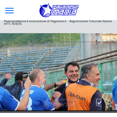
PaganeseMania è emanazione di Paganese.it - Registrazione Tribunale Nocera
Inf. n. 1154/05.