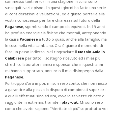
commesso tanti errori in una stagione in cui si sono
susseguiti vari episodi. In questi giorni ho fatto una serie
di considerazioni e valutazioni , ed è giusto portarle alla
vostra conoscenza per fare chiarezza sul futuro della
Paganese
, sgombrando il campo da equivoci. In 19 anni
ho profuso energie sia fisiche che mentali, anteponendo
la causa
Paganese
a tutto o quasi, anche alla famiglia, ma
le cose nella vita cambiano. Ora è giunto il momento di
fare un passo indietro. Nel ringraziare il
Notaio Aniello
Calabrese
per tutto il sostegno ricevuto ed i miei più
stretti collaboratori, amici e sponsor che in questi anni
mi hanno supportato, annuncio il mio disimpegno dalla
Paganese
.
Purtroppo d’ora in poi, mi son reso conto, che non riesco
a garantire alla piazza la disputa di campionati superiori
a quelli effettuati sino ad ora, ovvero salvezze risicate o
raggiunte in extremis tramite i
play-out
. Mi sono reso
conto che avete ragione: “Meritate di più” soprattutto voi