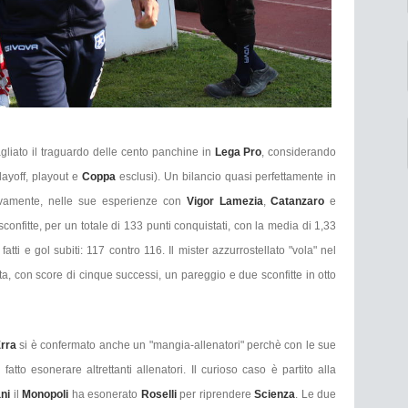
agliato il traguardo delle cento panchine in
Lega Pro
, considerando
layoff, playout e
Coppa
esclusi). Un bilancio quasi perfettamente in
vamente, nelle sue esperienze con
Vigor Lamezia
,
Catanzaro
e
sconfitte, per un totale di 133 punti conquistati, con la media di 1,33
 fatti e gol subiti: 117 contro 116. Il mister azzurrostellato "vola" nel
ta, con score di cinque successi, un pareggio e due sconfitte in otto
rra
si è confermato anche un "mangia-allenatori" perchè con le sue
fatto esonerare altrettanti allenatori. Il curioso caso è partito alla
ani
il
Monopoli
ha esonerato
Roselli
per riprendere
Scienza
. Le due