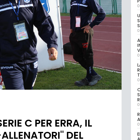
P
0
U
S
S
0
A
I
V
0
L
R
T
0
S
R
0
R
ERIE C PER ERRA, IL
0
ALLENATORI" DEL
E
A