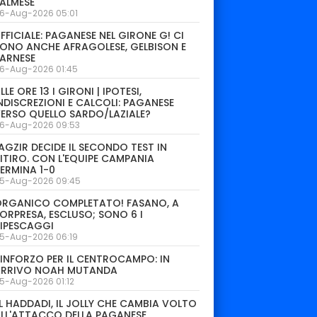
ALMESE
6-Aug-2026 05:01
FFICIALE: PAGANESE NEL GIRONE G! CI
ONO ANCHE AFRAGOLESE, GELBISON E
ARNESE
6-Aug-2026 01:45
LLE ORE 13 I GIRONI | IPOTESI,
NDISCREZIONI E CALCOLI: PAGANESE
ERSO QUELLO SARDO/LAZIALE?
6-Aug-2026 09:53
AGZIR DECIDE IL SECONDO TEST IN
ITIRO. CON L'EQUIPE CAMPANIA
ERMINA 1-0
5-Aug-2026 09:45
ORGANICO COMPLETATO! FASANO, A
ORPRESA, ESCLUSO; SONO 6 I
IPESCAGGI
5-Aug-2026 06:19
INFORZO PER IL CENTROCAMPO: IN
ARRIVO NOAH MUTANDA
5-Aug-2026 01:12
L HADDADI, IL JOLLY CHE CAMBIA VOLTO
LL'ATTACCO DELLA PAGANESE