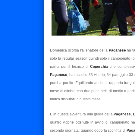
Domenica scorsa l'allenatore della
Paganese
ha t
solo la regular season quindi solo il campionato (p
parità per il tecnico di
Coperchia
che complessi
Paganese
, ha raccolto 33 vittorie, 34 pareggi e 33 
punti a partita. Equilibrato anche il rapporto fra gol
mese di ottobre con due punti netti di media a parti
match disputati in questo mese.
E in questa avventura alla guida della
Paganese
,
E
quattro vittorie ottenute in avvio di campionato ha 
seconda giornata, quando dopo la sconfitta di
Pag