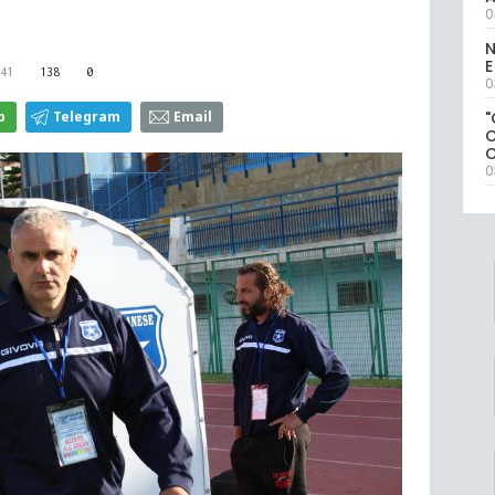
0
N
E
41
138
0
0
"
p
Telegram
Email
0