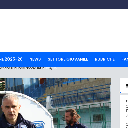
NE 2025-26
NEWS
SETTORE GIOVANILE
RUBRICHE
FA
ione Tribunale Nocera Inf. n. 1154/05.
E
C
0
C