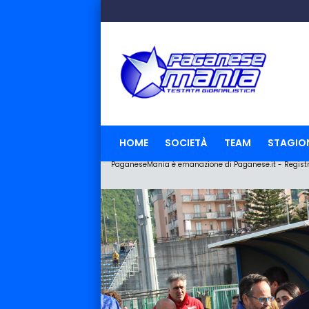
HOME
SOCIETÀ
TEAM
STAGIO
PaganeseMania è emanazione di Paganese.it - Registraz