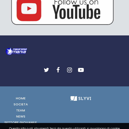
HOME
SOCIETA
TEAM
NEWS
SETTORE GIOVANILE
FOTO
Questo sito o gli strumenti terzi da questo utilizzati si avvalgono di cookie