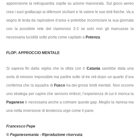
apprensione la retroguardia ospite su azione manovrata. Sul gioco aereo
crea i suoi grattacapi ai difensori siciliani e fa valere le sue doti fisiche. Va a
segno di testa da rapinatore d’area e potrebbe incorniciare la sua giornata
con la possibile rete del clamoroso 3-3 se solo non gli mancasse la
necessaria lucidità sotto porta come capitato a
Potenza
.
FLOP: APPROCCIO MENTALE
Si sapeva fin dalla vigilia che la sfida con il
Catania
sarebbe stata una
sorta di mission impossible ma partire sotto di tre reti dopo un quarto d’ora
conferma che la squadra di
Fusco
ha dei grossi limiti mentali. Non occorre
uno stratega per capire che servono rinforzi, l’esperienza di cui è monca la
Paganese
è necessaria anche a colmare questo gap. Meglio la ripresa ma
una netta inversione di tendenza urge come il pane.
Francesco Pepe
© Paganesemania - Riproduzione riservata