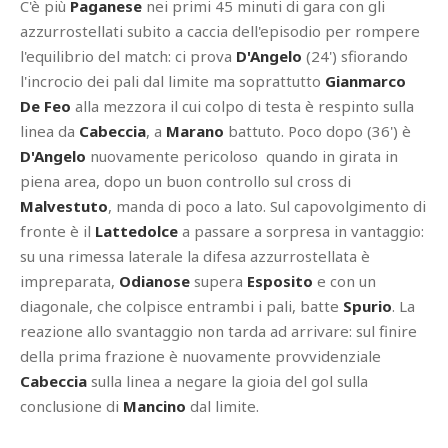
C'è più
Paganese
nei primi 45 minuti di gara con gli
azzurrostellati subito a caccia dell'episodio per rompere
l'equilibrio del match: ci prova
D'Angelo
(24') sfiorando
l'incrocio dei pali dal limite ma soprattutto
Gianmarco
De Feo
alla mezzora il cui colpo di testa è respinto sulla
linea da
Cabeccia
,
a
Marano
battuto. Poco dopo (36') è
D'Angelo
nuovamente pericoloso quando in girata in
piena area, dopo un buon controllo sul cross di
Malvestuto
, manda di poco a lato. Sul capovolgimento di
fronte è il
Lattedolce
a passare a sorpresa in vantaggio:
su una rimessa laterale la difesa azzurrostellata è
impreparata,
Odianose
supera
Esposito
e con un
diagonale, che colpisce entrambi i pali, batte
Spurio
. La
reazione allo svantaggio non tarda ad arrivare: sul finire
della prima frazione è nuovamente provvidenziale
Cabeccia
sulla linea a negare la gioia del gol sulla
conclusione di
Mancino
dal limite.