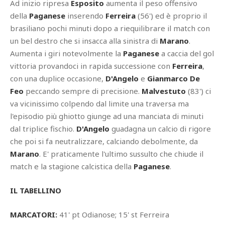
Ad inizio ripresa
Esposito
aumenta il peso offensivo
della
Paganese
inserendo
Ferreira
(56') ed è proprio il
brasiliano pochi minuti dopo a riequilibrare il match con
un bel destro che si insacca alla sinistra di
Marano
.
Aumenta i giri notevolmente la
Paganese
a caccia del gol
vittoria provandoci in rapida successione con
Ferreira
,
con una duplice occasione,
D'Angelo
e
Gianmarco De
Feo
peccando sempre di precisione.
Malvestuto
(83') ci
va vicinissimo colpendo dal limite una traversa ma
l'episodio più ghiotto giunge ad una manciata di minuti
dal triplice fischio.
D'Angelo
guadagna un calcio di rigore
che poi si fa neutralizzare, calciando debolmente, da
Marano
. E' praticamente l'ultimo sussulto che chiude il
match e la stagione calcistica della
Paganese
.
IL TABELLINO
MARCATORI:
41' pt Odianose; 15' st Ferreira