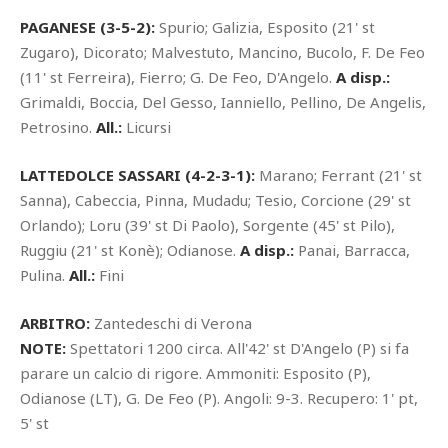
PAGANESE (3-5-2):
Spurio; Galizia, Esposito (21' st
Zugaro), Dicorato; Malvestuto, Mancino, Bucolo, F. De Feo
(11' st Ferreira), Fierro; G. De Feo, D'Angelo.
A disp.:
Grimaldi, Boccia, Del Gesso, Ianniello, Pellino, De Angelis,
Petrosino.
All.:
Licursi
LATTEDOLCE SASSARI (4-2-3-1):
Marano; Ferrant (21' st
Sanna), Cabeccia, Pinna, Mudadu; Tesio, Corcione (29' st
Orlando); Loru (39' st Di Paolo), Sorgente (45' st Pilo),
Ruggiu (21' st Konè); Odianose.
A disp.:
Panai, Barracca,
Pulina.
All.:
Fini
ARBITRO:
Zantedeschi di Verona
NOTE:
Spettatori 1200 circa. All'42' st D'Angelo (P) si fa
parare un calcio di rigore. Ammoniti: Esposito (P),
Odianose (LT), G. De Feo (P). Angoli: 9-3. Recupero: 1' pt,
5' st