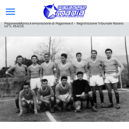
PaganeseMania è emanazione di Paganese.it - Registrazione Tribunale Nocera
Inf. n. 1154/05.