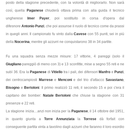
posto della stagione precedente, con la volontà di migliorarlo. Non sarà
così, quella
Paganese
chiuderà ottava prima con alla guida il tecnico
ungherese
Imer Payer
, poi sostituito in corsa d'opera dal
difesnore
Antonio Punzi
, che poi assunse il ruolo di tecnico come da prassi
in quegli anni. Il campionato fu vinto dalla
Cavese
con 55 punti, sei in più
della
Nocerina
, mentre gli azzurri ne conquistarono 38 in 34 partite.
Fu una squadra senza mezze misure: 17 vittorie, 4 pareggi (solo il
Giugliano
pareggiò di meno con 3) e 13 sconfitte, mise a segno 55 reti e ne
subì 36. Era la
Paganese
di
Vitiello
tra i pali, dei difensori
Manfro
e
Punzi
,
dei centrocampiosti
Marrese
e
Menconi
e del trio d'attacco
Savastano
,
Bisogno
e
Bertoloni
. Il primo realizzò 11 reti, il secondo 15 e poi c'era il
capitano dei bomber:
Natale Bertoloni
che chiuse la stagione con 31
presenze e 22 reti.
La stagione inizia....anzi non inizia per la
Paganese
, il 14 ottobre del 1951,
in quanto giunta a
Torre Annunziata
la
Torrese
dà forfait con
conseguente partita vinta a tavolino dagli azzurri che faranno il loro esordio