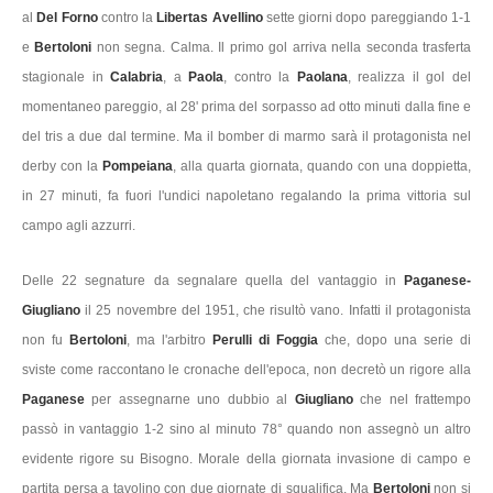
al
Del Forno
contro la
Libertas Avellino
sette giorni dopo pareggiando 1-1
e
Bertoloni
non segna. Calma. Il primo gol arriva nella seconda trasferta
stagionale in
Calabria
, a
Paola
, contro la
Paolana
, realizza il gol del
momentaneo pareggio, al 28' prima del sorpasso ad otto minuti dalla fine e
del tris a due dal termine. Ma il bomber di marmo sarà il protagonista nel
derby con la
Pompeiana
, alla quarta giornata, quando con una doppietta,
in 27 minuti, fa fuori l'undici napoletano regalando la prima vittoria sul
campo agli azzurri.
Delle 22 segnature da segnalare quella del vantaggio in
Paganese-
Giugliano
il 25 novembre del 1951, che risultò vano. Infatti il protagonista
non fu
Bertoloni
, ma l'arbitro
Perulli di Foggia
che, dopo una serie di
sviste come raccontano le cronache dell'epoca, non decretò un rigore alla
Paganese
per assegnarne uno dubbio al
Giugliano
che nel frattempo
passò in vantaggio 1-2 sino al minuto 78° quando non assegnò un altro
evidente rigore su Bisogno. Morale della giornata invasione di campo e
partita persa a tavolino con due giornate di squalifica. Ma
Bertoloni
non si