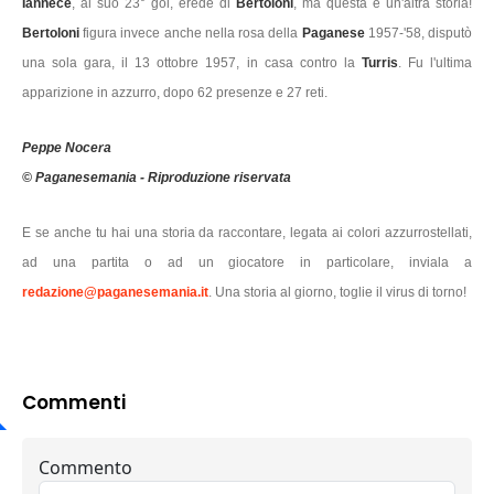
Iannece
, al suo 23° gol, erede di
Bertoloni
, ma questa è un'altra storia!
Bertoloni
figura invece anche nella rosa della
Paganese
1957-'58, disputò
una sola gara, il 13 ottobre 1957, in casa contro la
Turris
. Fu l'ultima
apparizione in azzurro, dopo 62 presenze e 27 reti.
Peppe Nocera
© Paganesemania - Riproduzione riservata
E se anche tu hai una storia da raccontare, legata ai colori azzurrostellati,
ad una partita o ad un giocatore in particolare, inviala a
redazione@paganesemania.it
. Una storia al giorno, toglie il virus di torno!
Commenti