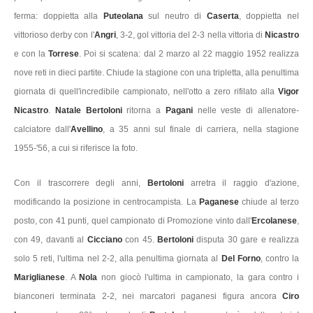
ferma: doppietta alla
Puteolana
sul neutro di
Caserta
, doppietta nel
vittorioso derby con l'
Angri
, 3-2, gol vittoria del 2-3 nella vittoria di
Nicastro
e con la
Torrese
. Poi si scatena: dal 2 marzo al 22 maggio 1952 realizza
nove reti in dieci partite. Chiude la stagione con una tripletta, alla penultima
giornata di quell'incredibile campionato, nell'otto a zero rifilato alla
Vigor
Nicastro
.
Natale Bertoloni
ritorna a
Pagani
nelle veste di allenatore-
calciatore dall'
Avellino
, a 35 anni sul finale di carriera, nella stagione
1955-'56, a cui si riferisce la foto.
Con il trascorrere degli anni,
Bertoloni
arretra il raggio d'azione,
modificando la posizione in centrocampista. La
Paganese
chiude al terzo
posto, con 41 punti, quel campionato di Promozione vinto dall'
Ercolanese
,
con 49, davanti al
Cicciano
con 45.
Bertoloni
disputa 30 gare e realizza
solo 5 reti, l'ultima nel 2-2, alla penultima giornata al
Del Forno
, contro la
Mariglianese
. A
Nola
non giocò l'ultima in campionato, la gara contro i
bianconeri terminata 2-2, nei marcatori paganesi figura ancora
Ciro