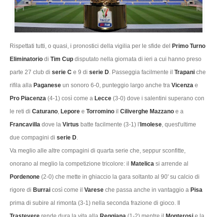
Rispettati tutti, o quasi, i pronostici della vigilia per le sfide del
Primo Turno
Eliminatorio
di
Tim Cup
disputato nella giornata di ieri a cui hanno preso
parte 27 club di
serie C
e 9 di
serie D
. Passeggia facilmente il
Trapani
che
rifila alla
Paganese
un sonoro 6-0, punteggio largo anche tra
Vicenza
e
Pro Piacenza
(4-1) così come a
Lecce
(3-0) dove i salentini superano con
le reti di
Caturano
,
Lepore
e
Torromino
il
Ciliverghe Mazzano
e a
Francavilla
dove la
Virtus
batte facilmente (3-1) l'
Imolese
, quest'ultime
due compagini di
serie D
.
Va meglio alle altre compagini di quarta serie che, seppur sconfitte,
onorano al meglio la competizione tricolore: il
Matelica
si arrende al
Pordenone
(2-0) che mette in ghiaccio la gara soltanto al 90' su calcio di
rigore di
Burrai
così come il
Varese
che passa anche in vantaggio a
Pisa
prima di subire al rimonta (3-1) nella seconda frazione di gioco. Il
Trastevere
rende dura la vita alla
Reggiana
(1-2) mentre il
Monterosi
e la