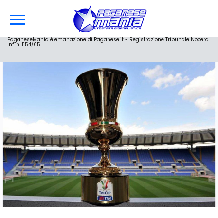
PaganeseMania è emanazione di Paganese.it - Registrazione Tribunale Nocera
Inf. n. 1154/05.