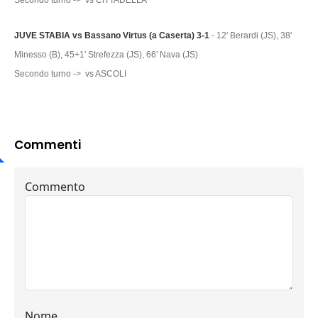
Secondo turno -> vs CITTADELLA
JUVE STABIA vs Bassano Virtus (a Caserta) 3-1
- 12' Berardi (JS), 38'
Minesso (B), 45+1' Strefezza (JS), 66' Nava (JS)
Secondo turno -> vs ASCOLI
Commenti