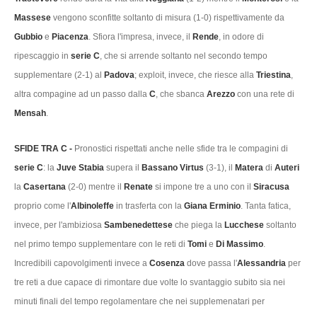
Massese
vengono sconfitte soltanto di misura (1-0) rispettivamente da
Gubbio
e
Piacenza
. Sfiora l'impresa, invece, il
Rende
, in odore di
ripescaggio in
serie C
, che si arrende soltanto nel secondo tempo
supplementare (2-1) al
Padova
; exploit, invece, che riesce alla
Triestina
,
altra compagine ad un passo dalla
C
, che sbanca
Arezzo
con una rete di
Mensah
.
SFIDE TRA C -
Pronostici rispettati anche nelle sfide tra le compagini di
serie C
: la
Juve Stabia
supera il
Bassano Virtus
(3-1), il
Matera
di
Auteri
la
Casertana
(2-0) mentre il
Renate
si impone tre a uno con il
Siracusa
proprio come l'
Albinoleffe
in trasferta con la
Giana Erminio
. Tanta fatica,
invece, per l'ambiziosa
Sambenedettese
che piega la
Lucchese
soltanto
nel primo tempo supplementare con le reti di
Tomi
e
Di Massimo
.
Incredibili capovolgimenti invece a
Cosenza
dove passa l'
Alessandria
per
tre reti a due capace di rimontare due volte lo svantaggio subito sia nei
minuti finali del tempo regolamentare che nei supplemenatari per