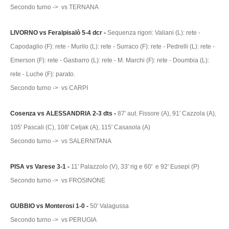
Secondo turno -> vs TERNANA
LIVORNO vs Feralpisalò 5-4 dcr -
Sequenza rigori: Valiani (L): rete -
Capodaglio (F): rete - Murilo (L): rete - Surraco (F): rete - Pedrelli (L): rete -
Emerson (F): rete - Gasbarro (L): rete - M. Marchi (F): rete - Doumbia (L):
rete - Luche (F): parato.
Secondo turno -> vs CARPI
Cosenza vs ALESSANDRIA 2-3 dts -
87' aut. Fissore (A), 91' Cazzola (A),
105' Pascali (C), 108' Celjak (A), 115' Casasola (A)
Secondo turno -> vs SALERNITANA
PISA vs Varese 3-1 -
11' Palazzolo (V), 33' rig e 60' e 92' Eusepi (P)
Secondo turno -> vs FROSINONE
GUBBIO vs Monterosi 1-0 -
50' Valagussa
Secondo turno -> vs PERUGIA