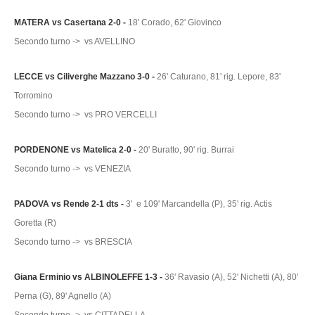
MATERA vs Casertana 2-0 -
18' Corado, 62' Giovinco
Secondo turno -> vs AVELLINO
LECCE vs Ciliverghe Mazzano 3-0 -
26' Caturano, 81' rig. Lepore, 83'
Torromino
Secondo turno -> vs PRO VERCELLI
PORDENONE vs Matelica 2-0 -
20' Buratto, 90' rig. Burrai
Secondo turno -> vs VENEZIA
PADOVA vs Rende 2-1 dts -
3' e 109' Marcandella (P), 35' rig. Actis
Goretta (R)
Secondo turno -> vs BRESCIA
Giana Erminio vs ALBINOLEFFE 1-3 -
36' Ravasio (A), 52' Nichetti (A), 80'
Perna (G), 89' Agnello (A)