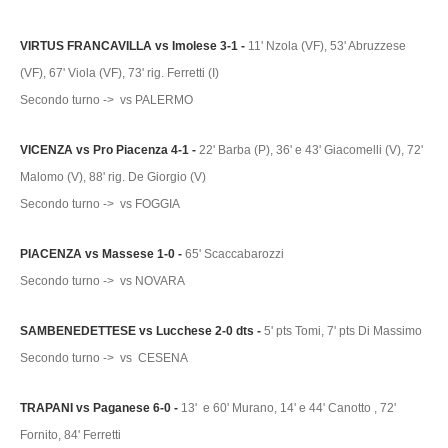
VIRTUS FRANCAVILLA vs Imolese 3-1 -
11' Nzola (VF), 53' Abruzzese
(VF), 67' Viola (VF), 73' rig. Ferretti (I)
Secondo turno -> vs PALERMO
VICENZA vs Pro Piacenza 4-1 -
22' Barba (P), 36' e 43' Giacomelli (V), 72'
Malomo (V), 88' rig. De Giorgio (V)
Secondo turno -> vs FOGGIA
PIACENZA vs Massese 1-0 -
65' Scaccabarozzi
Secondo turno -> vs NOVARA
SAMBENEDETTESE vs Lucchese 2-0 dts -
5' pts Tomi, 7' pts Di Massimo
Secondo turno -> vs CESENA
TRAPANI vs Paganese 6-0 -
13' e 60' Murano, 14' e 44' Canotto , 72'
Fornito, 84' Ferretti