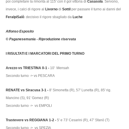
poi completare la rimonta al 115' con il gol vittoria di
Casasola
. Servono,
invece, i calci di rigore al
Livorno
di
Sottil
per passare il turno ai danni del
FeralpiSalò
: decisivo il rigore sbagliato da
Luche
Alfonso Esposito
© Paganesemania - Riproduzione riservata
I RISULTATI E I MARCATORI DEL PRIMO TURNO
Arezzo vs TRIESTINA 0-1 -
10' Mensah
Secondo turno -> vs PESCARA
RENATE vs Siracusa 3-1 -
8' Simonetta (R), 57' Lunetta (R), 85' rig.
Mancino (S), 91' Gomez (R)
Secondo turno -> vs EMPOLI
Trastevere vs REGGIANA 1-2 -
5' e 73' Cesarini (R), 47' Sfanò (T)
Secondo turno -> vs SPEZIA