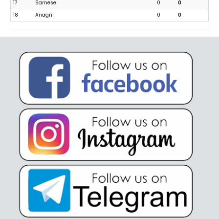
17
Sarnese
0
0
18
Anagni
0
0