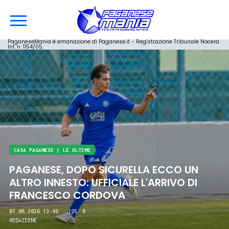
PaganeseMania è emanazione di Paganese.it - Registrazione Tribunale Nocera
Inf. n. 1154/05.
DALLA SERIE D | LE ALTRE
UNO SGUARDO AL GIRONE G: TRA VECCHIE
CONOSCENZE, NEOPROMOSSE E NUOVE
PANCHINE
07.08.2026 10:02
66
0
MARCO ORLANDO FERRAIOLI