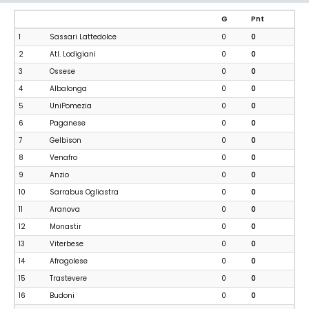
G
Pnt
1
Sassari Lattedolce
0
0
2
Atl. Lodigiani
0
0
3
Ossese
0
0
4
Albalonga
0
0
5
UniPomezia
0
0
6
Paganese
0
0
7
Gelbison
0
0
8
Venafro
0
0
9
Anzio
0
0
10
Sarrabus Ogliastra
0
0
11
Aranova
0
0
12
Monastir
0
0
13
Viterbese
0
0
14
Afragolese
0
0
15
Trastevere
0
0
16
Budoni
0
0