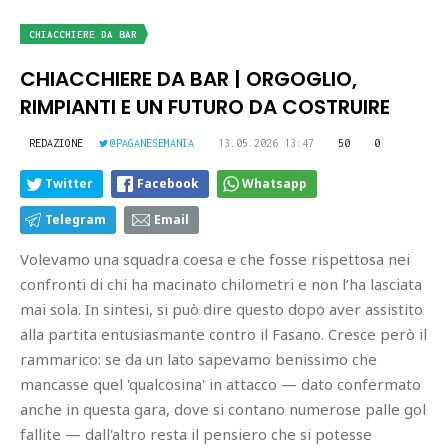
CHIACCHIERE DA BAR
CHIACCHIERE DA BAR | ORGOGLIO,
RIMPIANTI E UN FUTURO DA COSTRUIRE
REDAZIONE
@PAGANESEMANIA
13.05.2026 13:47
50
0
Twitter
Facebook
Whatsapp
Telegram
Email
Volevamo una squadra coesa e che fosse rispettosa nei
confronti di chi ha macinato chilometri e non l’ha lasciata
mai sola. In sintesi, si può dire questo dopo aver assistito
alla partita entusiasmante contro il Fasano. Cresce però il
rammarico: se da un lato sapevamo benissimo che
mancasse quel 'qualcosina' in attacco — dato confermato
anche in questa gara, dove si contano numerose palle gol
fallite — dall'altro resta il pensiero che si potesse