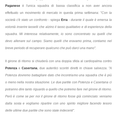
Paganese
è l'unica squadra di bassa classifica a non aver ancora
effettuato un movimento di mercato in questa prima settimana: "
Con la
società c'è stato un confronto
- spiega
Erra
-
durante il quale è emersa la
volontà inserire tasselli che alzino il tasso qualitativo e di esperienza della
squadra. Mi interessa relativamente, io sono concentrato su quelli che
devo allenare sul campo. Siamo quelli che eravamo prima, contiamo nel
breve periodo di recuperare qualcuno che può darci una mano".
Il girone di ritorno si chiuderà con una doppia sfida al cardiopalma contro
Potenza
e
Casertana
, due autentici scontri diretti in chiave salvezza:
"A
Potenza dovremo battagliare dato che incontriamo una squadra che è più
o meno nella nostra situazione. Le due partite con Potenza e Casertana ci
potranno dire tanto riguardo a quello che potremo fare nel girone di ritorno.
Però è come se per noi il girone di ritorno fosse già cominciato: veniamo
dalla sosta e vogliamo ripartire con uno spirito migliore facendo tesoro
delle ultime due partite che sono state indecenti"
.