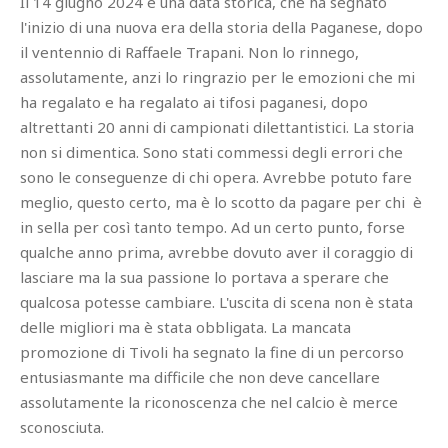
Il 14 giugno 2024 è una data storica, che ha segnato
l'inizio di una nuova era della storia della Paganese, dopo
il ventennio di Raffaele Trapani. Non lo rinnego,
assolutamente, anzi lo ringrazio per le emozioni che mi
ha regalato e ha regalato ai tifosi paganesi, dopo
altrettanti 20 anni di campionati dilettantistici. La storia
non si dimentica. Sono stati commessi degli errori che
sono le conseguenze di chi opera. Avrebbe potuto fare
meglio, questo certo, ma è lo scotto da pagare per chi è
in sella per così tanto tempo. Ad un certo punto, forse
qualche anno prima, avrebbe dovuto aver il coraggio di
lasciare ma la sua passione lo portava a sperare che
qualcosa potesse cambiare. L'uscita di scena non è stata
delle migliori ma è stata obbligata. La mancata
promozione di Tivoli ha segnato la fine di un percorso
entusiasmante ma difficile che non deve cancellare
assolutamente la riconoscenza che nel calcio è merce
sconosciuta.