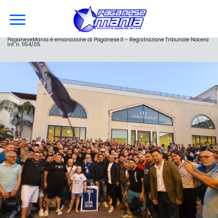
PaganeseMania è emanazione di Paganese.it - Registrazione Tribunale Nocera
Inf. n. 1154/05.