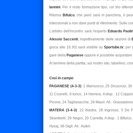
Iannini
. Per il resto formazione tipo, col trio difen
Ritorna
Bifulco
, che però sarà in panchina, il peso
intenzionati a non dare punti di riferimento. Sulle cors
L'arbitro dell'incontro sarà l'esperto
Edoardo Paoli
Alessio Saccenti
, rispettivamente delle sezioni di
gioca alle 16.30) sarà visibile su
Sportube.tv
, per 
gare della
Paganese
oppure è possibile acquistare l
Al termine della partita, sul nostro sito, tabellino, cro
Così in campo
PAGANESE (4-3-3)
: 1 Marruocco; 25 Dicuonzo, 30 C
11 Cicerelli, 9 Iunco, 14 Herrera. A disp.: 12 Coppo
Picone, 24 Tagliavacche, 28 Mauri. All.: Grassadoni
MATERA (3-4-3)
: 22 Alastra; 28 Ingrosso, 5 De 
Strambelli, 29 Negro, 20 Carretta. A disp.: 1 Bifulco
Hysaj, 36 Gigli. All.: Auteri.