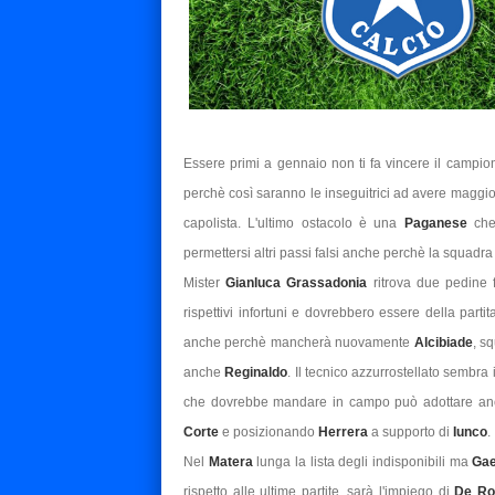
Essere primi a gennaio non ti fa vincere il campi
perchè così saranno le inseguitrici ad avere maggio
capolista. L'ultimo ostacolo è una
Paganese
che
permettersi altri passi falsi anche perchè la squadra
Mister
Gianluca Grassadonia
ritrova due pedine
rispettivi infortuni e dovrebbero essere della partita
anche perchè mancherà nuovamente
Alcibiade
, s
anche
Reginaldo
. Il tecnico azzurrostellato sembra
che dovrebbe mandare in campo può adottare anc
Corte
e posizionando
Herrera
a supporto di
Iunco
.
Nel
Matera
lunga la lista degli indisponibili ma
Gae
rispetto alle ultime partite, sarà l'impiego di
De Ro