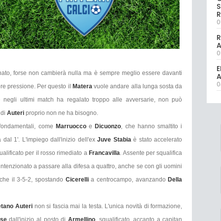
S
R
0
R
0
E
onato, forse non cambierà nulla ma è sempre meglio essere davanti
A
0
re pressione. Per questo il
Matera
vuole andare alla lunga sosta da
 negli ultimi match ha regalato troppo alle avversarie, non può
 di
Auteri
proprio non ne ha bisogno.
 fondamentali, come
Marruocco
e
Dicuonzo
, che hanno smaltito i
 dal 1'. L'impiego dall'inizio dell'ex
Juve Stabia
è stato accelerato
qualificato per il rosso rimediato a
Francavilla
. Assente per squalifica
 intenzionato a passare alla difesa a quattro, anche se con gli uomini
he il 3-5-2, spostando
Cicerelli
a centrocampo, avanzando
Della
tano Auteri
non si fascia mai la testa. L'unica novità di formazione,
se
dall'inizio al posto di
Armellino
, squalificato, accanto a capitan