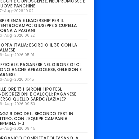
ECCHIE CONOSCENZE, NEOPROMOSSE E
NUOVE PANCHINE
7-Aug-2026 10:02
SPERIENZA E LEADERSHIP PER IL
ENTROCAMPO: GIUSEPPE SICURELLA
TORNA A PAGANI
6-Aug-2026 06:22
OPPA ITALIA: ESORDIO IL 30 CON LA
ALMESE
6-Aug-2026 05:01
FFICIALE: PAGANESE NEL GIRONE G! CI
ONO ANCHE AFRAGOLESE, GELBISON E
ARNESE
6-Aug-2026 01:45
LLE ORE 13 I GIRONI | IPOTESI,
NDISCREZIONI E CALCOLI: PAGANESE
ERSO QUELLO SARDO/LAZIALE?
6-Aug-2026 09:53
AGZIR DECIDE IL SECONDO TEST IN
ITIRO. CON L'EQUIPE CAMPANIA
ERMINA 1-0
5-Aug-2026 09:45
ORGANICO COMPLETATO! FASANO, A