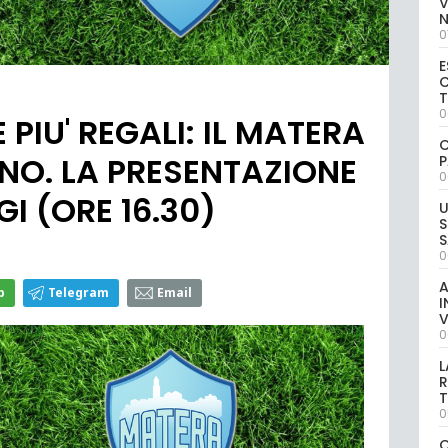
V
0
E
C
0
 PIU' REGALI: IL MATERA
C
NO. LA PRESENTAZIONE
P
0
I (ORE 16.30)
U
S
S
0
A
p
Telegram
Email
I
V
0
L
R
T
0