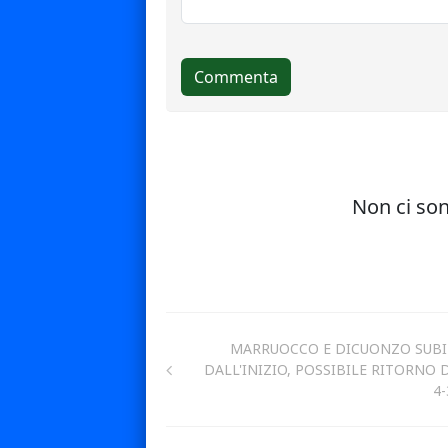
MARRUOCCO E DICUONZO SUB
DALL'INIZIO, POSSIBILE RITORNO 
4-