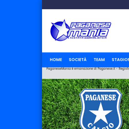
HOME
SOCIETÀ
TEAM
STAGIO
PaganeseMania è emanazione di Paganese.it - Registraz