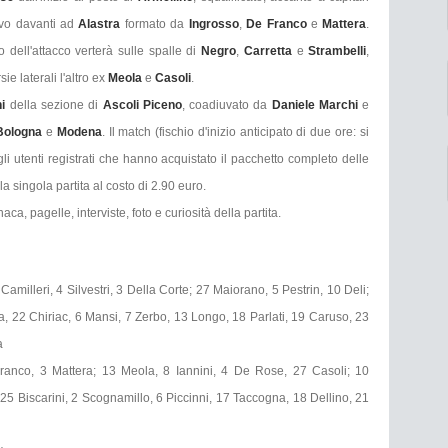
sivo davanti ad
Alastra
formato da
Ingrosso
,
De Franco
e
Mattera
.
 dell'attacco verterà sulle spalle di
Negro
,
Carretta
e
Strambelli
,
ie laterali l'altro ex
Meola
e
Casoli
.
ni
della sezione di
Ascoli Piceno
, coadiuvato da
Daniele Marchi
e
Bologna
e
Modena
. Il match (fischio d'inizio anticipato di due ore: si
gli utenti registrati che hanno acquistato il pacchetto completo delle
a singola partita al costo di 2.90 euro.
naca, pagelle, interviste, foto e curiosità della partita.
amilleri, 4 Silvestri, 3 Della Corte; 27 Maiorano, 5 Pestrin, 10 Deli;
la, 22 Chiriac, 6 Mansi, 7 Zerbo, 13 Longo, 18 Parlati, 19 Caruso, 23
a
Franco, 3 Mattera; 13 Meola, 8 Iannini, 4 De Rose, 27 Casoli; 10
, 25 Biscarini, 2 Scognamillo, 6 Piccinni, 17 Taccogna, 18 Dellino, 21