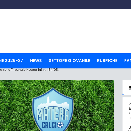
NE 2026-27
NEWS
SETTORE GIOVANILE
RUBRICHE
FA
ione Tribunale Nocera Inf. n. 1154/05.
P
A
0
U