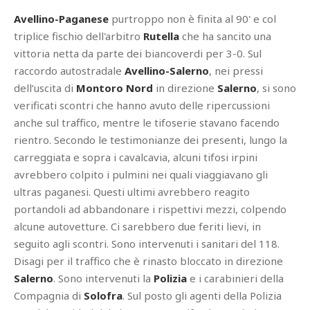
Avellino-Paganese
purtroppo non è finita al 90' e col
triplice fischio dell'arbitro
Rutella
che ha sancito una
vittoria netta da parte dei biancoverdi per 3-0. Sul
raccordo autostradale
Avellino-Salerno
, nei pressi
dell’uscita di
Montoro Nord
in direzione
Salerno
, si sono
verificati scontri che hanno avuto delle ripercussioni
anche sul traffico, mentre le tifoserie stavano facendo
rientro. Secondo le testimonianze dei presenti, lungo la
carreggiata e sopra i cavalcavia, alcuni tifosi irpini
avrebbero colpito i pulmini nei quali viaggiavano gli
ultras paganesi. Questi ultimi avrebbero reagito
portandoli ad abbandonare i rispettivi mezzi, colpendo
alcune autovetture. Ci sarebbero due feriti lievi, in
seguito agli scontri. Sono intervenuti i sanitari del 118.
Disagi per il traffico che è rinasto bloccato in direzione
Salerno
. Sono intervenuti la
Polizia
e i carabinieri della
Compagnia di
Solofra
. Sul posto gli agenti della Polizia