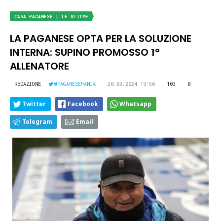
CASA PAGANESE | LE ULTIME
LA PAGANESE OPTA PER LA SOLUZIONE
INTERNA: SUPINO PROMOSSO 1°
ALLENATORE
REDAZIONE
@PAGANESEMANIA
20.03.2024 19:56
103
0
Twitter
Facebook
Whatsapp
Telegram
Email