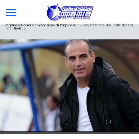
PaganeseMania è emanazione di Paganese.it - Registrazione Tribunale Nocera
Inf. n. 1154/05.