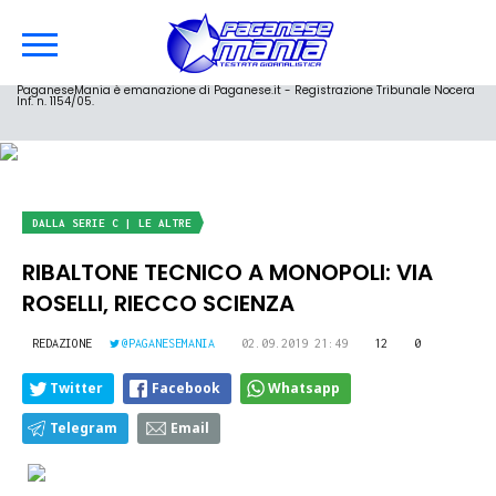
PaganeseMania è emanazione di Paganese.it - Registrazione Tribunale Nocera
Inf. n. 1154/05.
DALLA SERIE C | LE ALTRE
RIBALTONE TECNICO A MONOPOLI: VIA
ROSELLI, RIECCO SCIENZA
REDAZIONE
@PAGANESEMANIA
02.09.2019 21:49
12
0
Twitter
Facebook
Whatsapp
Telegram
Email