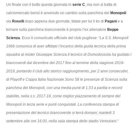
Un finale con il botto questa giornata in
serie C
, ma non si tratta di
calciomercato bensì è avvenuto un cambio sulla panchina del
Monopoli
:
via
Roselli
dopo appena due giornate, fatale per lui il ko di
Pagani
e a
tornare sulla panchina biancoverde è proprio l’ex allenatore
Beppe
Scienza
. Ecco il comunicato ufficiale del club pugliese: “
La S.S. Monopoli
1966 comunica di aver affidato l’incarico della guida tecnica della prima
squadra al mister Giuseppe Scienza.Il tecnico di Domodossola ha guidato i
biancoverdi dal dicembre del 2017 fino al termine della stagione 2018-
2019, portando il club allo storico raggiungimento, per 2 anni consecutivi,
di Playoff e Coppa Italia Nazionale.Sono 58 le presenze di Scienza sulla
panchina del Monopoli, con una media punti di 1,53 a partita e record
stabilito, nella s.s. 2017-18, come miglior piazzamento di sempre del
Monopoli in terza serie e punti conquistati. La conferenza stampa di
presentazione del tecnico biancoverde si terrà domani, martedì 3
settembre alle ore 16.00, nella sala stampa dello stadio Veneziani.
“