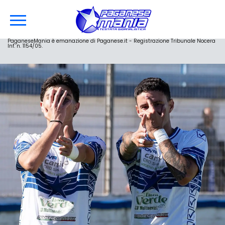
PaganeseMania è emanazione di Paganese.it - Registrazione Tribunale Nocera
Inf. n. 1154/05.