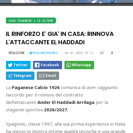
CASA PAGANESE | LE ULTIME
IL RINFORZO E' GIA' IN CASA: RINNOVA
L'ATTACCANTE EL HADDADI
REDAZIONE
@PAGANESEMANIA
04.07.2026 19:11
21
0
Twitter
Facebook
Whatsapp
Telegram
Email
La
Paganese Calcio 1926
comunica di aver raggiunto
l’accordo per il rinnovo del contratto
dell’attaccante
Ander El Haddadi Arrilaga
per la
stagione sportiva
2026/2027.
Spagnolo, classe 1997, alla sua prima esperienza in Italia
ha messo in mostra ottime qualità tecniche e una grande