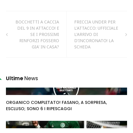
BOCCHETTI A CACCIA
FRECCIA UNDER PER
DEL 9 IN ATTACCO! E
L'ATTACCO: UFFICIALE
SE I PROSSIMI
L'ARRIVO DI
RINFORZI FOSSERO
D'INCORONATO! LA
GIA' IN CASA?
SCHEDA
Ultime
News
ORGANICO COMPLETATO! FASANO, A SORPRESA,
ESCLUSO; SONO 6 I RIPESCAGGI