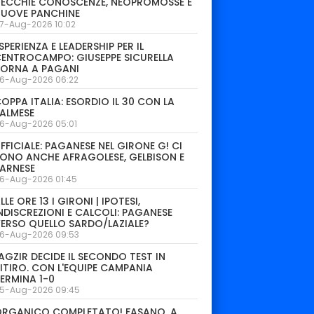
ECCHIE CONOSCENZE, NEOPROMOSSE E
NUOVE PANCHINE
7-Aug-2026 10:02
SPERIENZA E LEADERSHIP PER IL
ENTROCAMPO: GIUSEPPE SICURELLA
TORNA A PAGANI
6-Aug-2026 06:22
OPPA ITALIA: ESORDIO IL 30 CON LA
ALMESE
6-Aug-2026 05:01
FFICIALE: PAGANESE NEL GIRONE G! CI
ONO ANCHE AFRAGOLESE, GELBISON E
ARNESE
6-Aug-2026 01:45
LLE ORE 13 I GIRONI | IPOTESI,
NDISCREZIONI E CALCOLI: PAGANESE
ERSO QUELLO SARDO/LAZIALE?
6-Aug-2026 09:53
AGZIR DECIDE IL SECONDO TEST IN
ITIRO. CON L'EQUIPE CAMPANIA
ERMINA 1-0
5-Aug-2026 09:45
ORGANICO COMPLETATO! FASANO, A