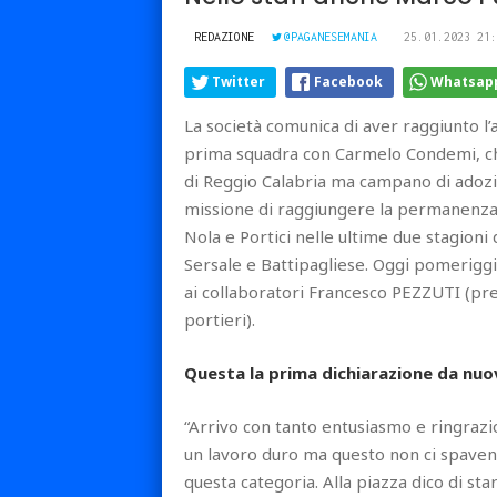
REDAZIONE
@PAGANESEMANIA
25.01.2023 21:
Twitter
Facebook
Whatsap
La società comunica di aver raggiunto l’
prima squadra con Carmelo Condemi, che 
di Reggio Calabria ma campano di adozio
missione di raggiungere la permanenza i
Nola e Portici nelle ultime due stagioni
Sersale e Battipagliese. Oggi pomerigg
ai collaboratori Francesco PEZZUTI (pr
portieri).
Questa la prima dichiarazione da nuo
“Arrivo con tanto entusiasmo e ringrazio
un lavoro duro ma questo non ci spaven
questa categoria. Alla piazza dico di star