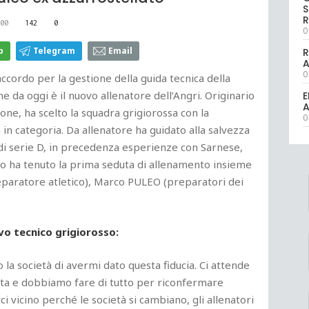
S
R
00
142
0
0
p
Telegram
Email
R
0
accordo per la gestione della guida tecnica della
da oggi è il nuovo allenatore dell’Angri. Originario
E
A
ne, ha scelto la squadra grigiorossa con la
0
n categoria. Da allenatore ha guidato alla salvezza
 di serie D, in precedenza esperienze con Sarnese,
io ha tenuto la prima seduta di allenamento insieme
eparatore atletico), Marco PULEO (preparatori dei
vo tecnico grigiorosso:
 la società di avermi dato questa fiducia. Ci attende
ta e dobbiamo fare di tutto per riconfermare
ci vicino perché le società si cambiano, gli allenatori