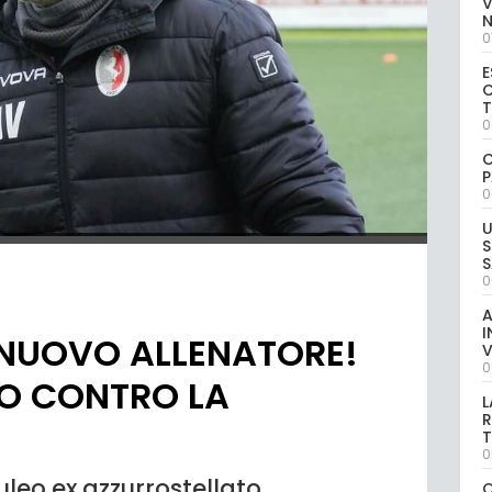
V
0
E
C
0
C
P
0
U
S
S
0
A
I
 NUOVO ALLENATORE!
V
0
IO CONTRO LA
L
R
T
0
leo ex azzurrostellato