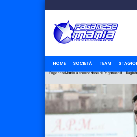
HOME
SOCIETÀ
TEAM
STAGIO
PaganeseMania è emanazione di Paganese.it - Registraz