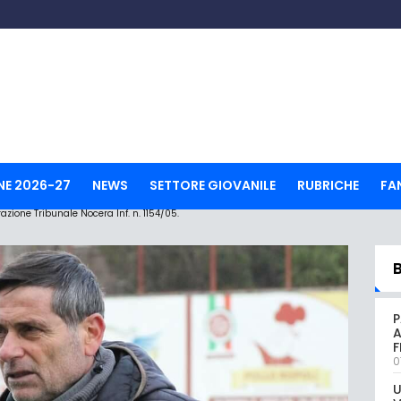
NE 2026-27
NEWS
SETTORE GIOVANILE
RUBRICHE
FA
ione Tribunale Nocera Inf. n. 1154/05.
P
A
0
U