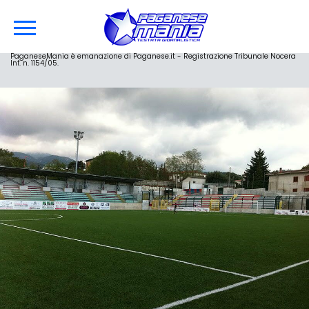
PaganeseMania è emanazione di Paganese.it - Registrazione Tribunale Nocera
Inf. n. 1154/05.